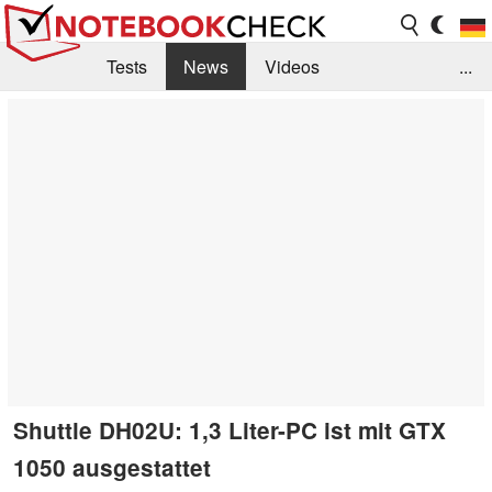
Tests
News
Videos
...
Benchmarks & Tech
Externe Tests
Kaufberatung
Deals
Suche
Jobs
Forum
Shuttle DH02U: 1,3 Liter-PC ist mit GTX
1050 ausgestattet