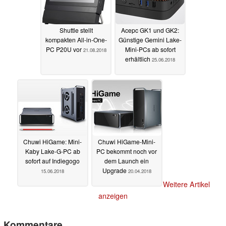
Shuttle stellt
Acepc GK1 und GK2:
kompakten All-in-One-
Günstige Gemini Lake-
PC P20U vor
Mini-PCs ab sofort
21.08.2018
erhältlich
25.06.2018
Chuwi HiGame: Mini-
Chuwi HiGame-Mini-
Kaby Lake-G-PC ab
PC bekommt noch vor
sofort auf Indiegogo
dem Launch ein
Upgrade
15.06.2018
20.04.2018
Weitere Artikel
anzeigen
Kommentare