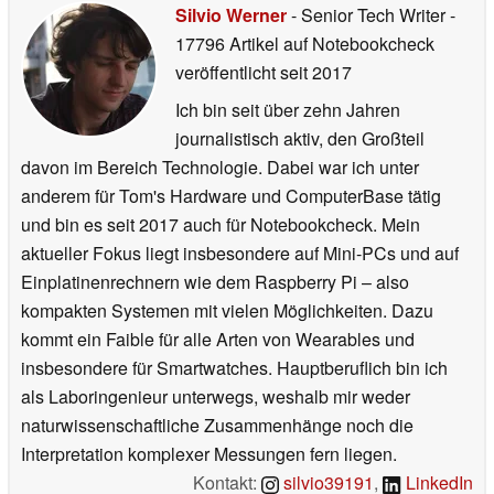
Silvio Werner
- Senior Tech Writer
-
17796 Artikel auf Notebookcheck
veröffentlicht
seit 2017
Ich bin seit über zehn Jahren
journalistisch aktiv, den Großteil
davon im Bereich Technologie. Dabei war ich unter
anderem für Tom's Hardware und ComputerBase tätig
und bin es seit 2017 auch für Notebookcheck. Mein
aktueller Fokus liegt insbesondere auf Mini-PCs und auf
Einplatinenrechnern wie dem Raspberry Pi – also
kompakten Systemen mit vielen Möglichkeiten. Dazu
kommt ein Faible für alle Arten von Wearables und
insbesondere für Smartwatches. Hauptberuflich bin ich
als Laboringenieur unterwegs, weshalb mir weder
naturwissenschaftliche Zusammenhänge noch die
Interpretation komplexer Messungen fern liegen.
Kontakt:
silvio39191
,
LinkedIn