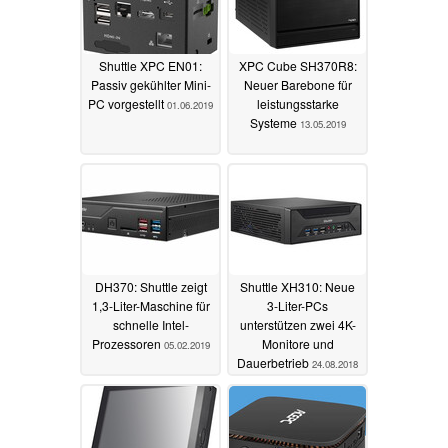
Shuttle XPC EN01:
XPC Cube SH370R8:
Passiv gekühlter Mini-
Neuer Barebone für
PC vorgestellt
leistungsstarke
01.06.2019
Systeme
13.05.2019
DH370: Shuttle zeigt
Shuttle XH310: Neue
1,3-Liter-Maschine für
3-Liter-PCs
schnelle Intel-
unterstützen zwei 4K-
Prozessoren
Monitore und
05.02.2019
Dauerbetrieb
24.08.2018