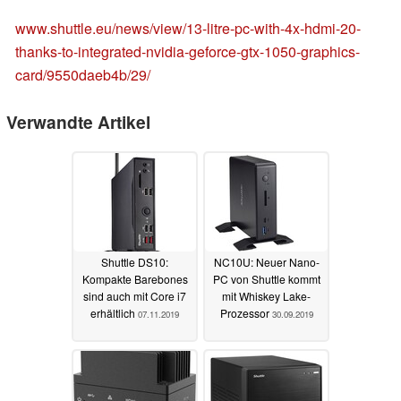
www.shuttle.eu/news/view/13-litre-pc-with-4x-hdmi-20-
thanks-to-integrated-nvidia-geforce-gtx-1050-graphics-
card/9550daeb4b/29/
Verwandte Artikel
Shuttle DS10:
NC10U: Neuer Nano-
Kompakte Barebones
PC von Shuttle kommt
sind auch mit Core i7
mit Whiskey Lake-
erhältlich
Prozessor
07.11.2019
30.09.2019