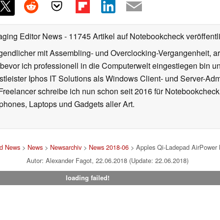
aging Editor News
- 11745 Artikel auf Notebookcheck veröffentl
gendlicher mit Assembling- und Overclocking-Vergangenheit, arb
 bevor ich professionell in die Computerwelt eingestiegen bin 
stleister Iphos IT Solutions als Windows Client- und Server-Ad
 Freelancer schreibe ich nun schon seit 2016 für Notebookcheck
phones, Laptops und Gadgets aller Art.
nd News
>
News
>
Newsarchiv
>
News 2018-06
> Apples Qi-Ladepad AirPower 
Autor: Alexander Fagot, 22.06.2018 (Update: 22.06.2018)
loading failed!