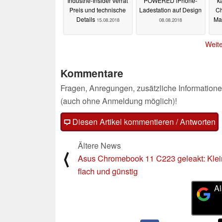
Industrie-Insider verrät
POWERED iPhone-
k
Preis und technische
Ladestation auf Design
Ch
Details
Ma
15.08.2018
08.08.2018
Weite
Kommentare
Fragen, Anregungen, zusätzliche Informatione
(auch ohne Anmeldung möglich)!
Diesen Artikel kommentieren / Antworten
Ältere News
⟨
Asus Chromebook 11 C223 geleakt: Klei
flach und günstig
Al