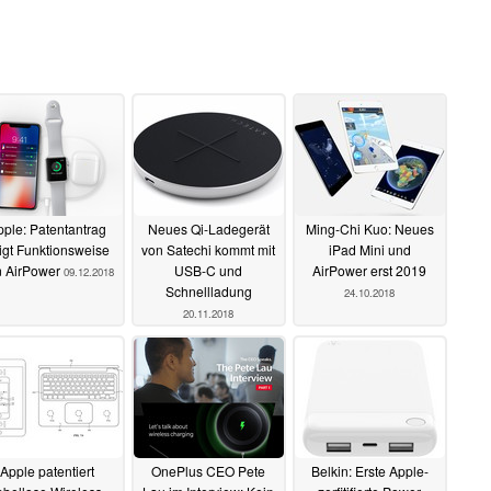
pple: Patentantrag
Neues Qi-Ladegerät
Ming-Chi Kuo: Neues
igt Funktionsweise
von Satechi kommt mit
iPad Mini und
n AirPower
USB-C und
AirPower erst 2019
09.12.2018
Schnellladung
24.10.2018
20.11.2018
Apple patentiert
OnePlus CEO Pete
Belkin: Erste Apple-