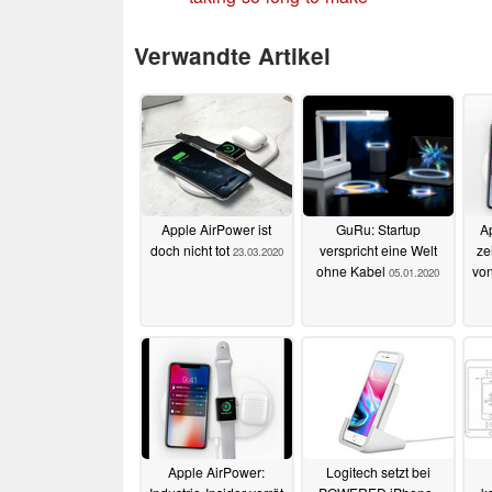
Verwandte Artikel
Apple AirPower ist
GuRu: Startup
A
doch nicht tot
verspricht eine Welt
ze
23.03.2020
ohne Kabel
vo
05.01.2020
Apple AirPower:
Logitech setzt bei