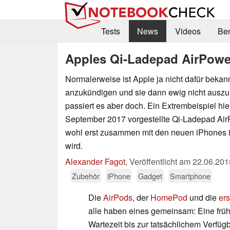
Tests
News
Videos
Be
Apples Qi-Ladepad AirPowe
Normalerweise ist Apple ja nicht dafür bekan
anzukündigen und sie dann ewig nicht auszu
passiert es aber doch. Ein Extrembeispiel hier
September 2017 vorgestellte Qi-Ladepad Ai
wohl erst zusammen mit den neuen iPhones 
wird.
Alexander Fagot
,
Veröffentlicht am
22.06.201
Zubehör
iPhone
Gadget
Smartphone
Die
AirPods
, der
HomePod
und die
er
alle haben eines gemeinsam: Eine frü
Wartezeit bis zur tatsächlichem Verfü