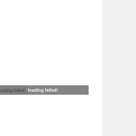
loading failed!
loading failed!