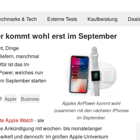
nchmarks & Tech
Externe Tests
Kaufberatung
Deal
r kommt wohl erst im September
nt, Dinge
liefern, manchmal
für ist das im
rPower, welches nun
im September starten
8
Apple
Business
Apples AirPower kommt wohl
zusammen mit den nächsten iPhones
im September.
ste Apple Watch
- sie
he Ankündigung mit wochen- bis monatelanger
gbarkeit und dennoch: im großen Apple-Universum