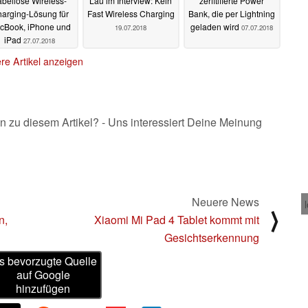
abellose Wireless-
Lau im Interview: Kein
zerfitifierte Power
arging-Lösung für
Fast Wireless Charging
Bank, die per Lightning
cBook, iPhone und
geladen wird
19.07.2018
07.07.2018
iPad
27.07.2018
re Artikel anzeigen
n zu diesem Artikel? - Uns interessiert Deine Meinung
Neuere News
⟩
n,
Xiaomi Mi Pad 4 Tablet kommt mit
Gesichtserkennung
s bevorzugte Quelle
auf Google
hinzufügen