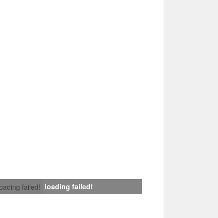
loading failed!
loading failed!