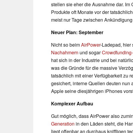
stellen sie eher die Ausnahme dar. Im 
Produkte oft Monate vor der tatsächlic
meist nur Tage zwischen Ankündigung 
Neuer Plan: September
Nicht so beim
AirPower
-Ladepad, hier
Nachahmern
und sogar
Crowdfunding-
hat sich in der Industrie und bei natü
was die Gründe für die massive Verzö
tatsächlich mit einer Verfügbarkeit zu r
gesichert, interne Quellen deuten nun
Apple seine diesjährigen iPhones vorst
Komplexer Aufbau
Gut möglich, dass AirPower also zumin
Generation
in den Läden steht, die Han
liegt offenbar an durchaus kniffligen 