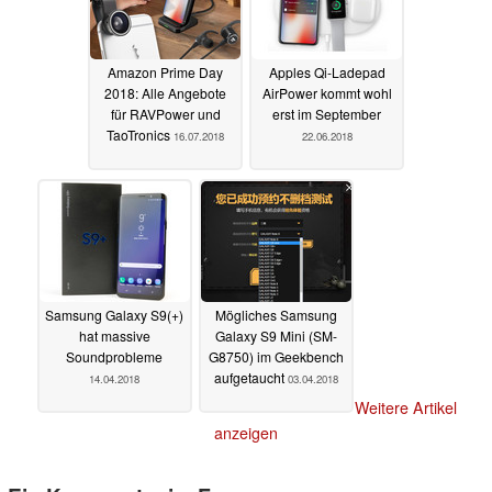
Amazon Prime Day
Apples Qi-Ladepad
2018: Alle Angebote
AirPower kommt wohl
für RAVPower und
erst im September
TaoTronics
16.07.2018
22.06.2018
Samsung Galaxy S9(+)
Mögliches Samsung
hat massive
Galaxy S9 Mini (SM-
Soundprobleme
G8750) im Geekbench
aufgetaucht
14.04.2018
03.04.2018
Weitere Artikel
anzeigen