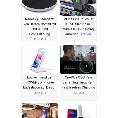
Neues Qi-Ladegerät
InLine One Touch Qi:
von Satechi kommt mit
KFZ-Halterung mit
USB-C und
Wireless Qi Charging
Schnellladung
erhältlich
12.09.2018
20.11.2018
Logitech setzt bei
OnePlus CEO Pete
POWERED iPhone-
Lau im Interview: Kein
Ladestation auf Design
Fast Wireless Charging
08.08.2018
19.07.2018