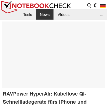
Tests
News
Videos
...
Benchmarks & Tech
Externe Tests
Kaufberatung
Deals
Suche
Jobs
Forum
RAVPower HyperAir: Kabellose Qi-
Schnellladegeräte fürs iPhone und