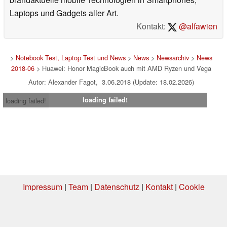
Laptops und Gadgets aller Art.
Kontakt:
@alfawien
>
Notebook Test, Laptop Test und News
>
News
>
Newsarchiv
>
News
2018-06
> Huawei: Honor MagicBook auch mit AMD Ryzen und Vega
Autor: Alexander Fagot, 3.06.2018 (Update: 18.02.2026)
loading failed!
loading failed!
Impressum
|
Team
|
Datenschutz
|
Kontakt
|
Cookie
Einstellungen
| 07.08.2026 20:19
* Beim Kauf über einen Affiliate-Link kann Notebookcheck eine Vergütung
erhalten. Vielen Dank für Ihre Unterstützung!.