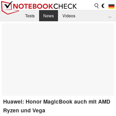
Tests
News
Videos
...
Benchmarks & Tech
Externe Tests
Kaufberatung
Deals
Suche
Jobs
Forum
Huawei: Honor MagicBook auch mit AMD
Ryzen und Vega