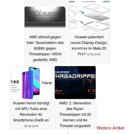
AMD stichelt gegen
Huawei patentiert
Intel: Tauschaktion des
neues Display-Design,
8086K gegen
kommt es im Mate 20
Threadripper 1950X
Pro?
19.06.2018
gestartet, AMD
"übernimmt" Führung
19.06.2018
Huawei Honor kündigt
AMD: 2. Generation
mit GPU Turbo eine
des Ryzen
Revolution für
Threadripper mit 32
Smartphone-Grafik an
Kernen und 64
Threads vorgestellt
06.06.2018
Weitere Artikel
06.06.2018