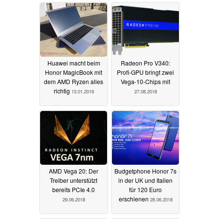
Huawei macht beim
Radeon Pro V340:
Honor MagicBook mit
Profi-GPU bringt zwei
dem AMD Ryzen alles
Vega-10-Chips mit
richtig
13.01.2019
27.08.2018
AMD Vega 20: Der
Budgetphone Honor 7s
Treiber unterstützt
in der UK und Italien
bereits PCIe 4.0
für 120 Euro
erschienen
29.06.2018
28.06.2018