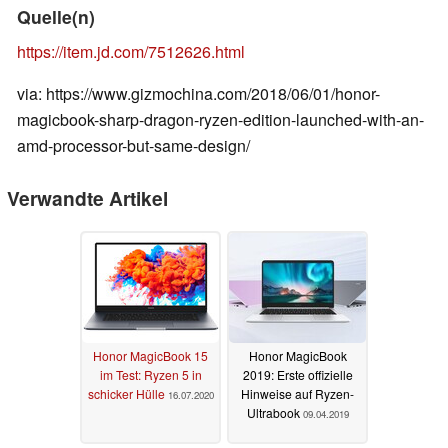
Quelle(n)
https://item.jd.com/7512626.html
via: https://www.gizmochina.com/2018/06/01/honor-
magicbook-sharp-dragon-ryzen-edition-launched-with-an-
amd-processor-but-same-design/
Verwandte Artikel
Honor MagicBook 15
Honor MagicBook
im Test: Ryzen 5 in
2019: Erste offizielle
schicker Hülle
Hinweise auf Ryzen-
16.07.2020
Ultrabook
09.04.2019