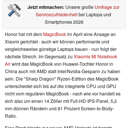
Jetzt mitmachen:
Unsere große
Umfrage zur
Servicezufriedenheit
bei Laptops und
Smartphones 2026
Honor hat mit dem
MagicBook
im April eine Ansage an
Xiaomi gerichtet - auch wir können performante und
vergleichsweise günstige Laptops bauen - nun folgt der
nächste Streich. Im Gegensatz zu
Xiaomis Mi Notebook
Air
wird das MagicBook von Huawei-Tochter Honor in
China auch mit AMD statt Intel/Nvidia-Gespann zu haben
sein. Die "Sharp Dragon" Ryzen-Edition des MagicBook
unterscheidet sich bis auf die integrierte CPU und GPU
nicht vom regulären MagicBook - nach wie vor handelt es
sich also um einen 14 Zöller mit Full-HD-IPS-Panel, 5,2
mm dünnen Rändern und 81 Prozent Screen-to-Body-
Ratio.
Eine Produktseite zur neuen AMD-Variante ist bereits