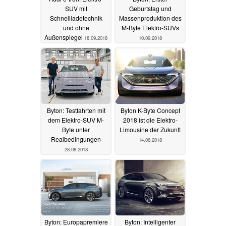
SUV mit
Geburtstag und
Schnellladetechnik
Massenproduktion des
und ohne
M-Byte Elektro-SUVs
Außenspiegel
18.09.2018
10.09.2018
Byton: Testfahrten mit
Byton K-Byte Concept
dem Elektro-SUV M-
2018 ist die Elektro-
Byte unter
Limousine der Zukunft
Realbedingungen
14.06.2018
28.08.2018
Byton: Europapremiere
Byton: Intelligenter