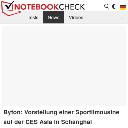
Tests
News
Videos
...
Benchmarks & Tech
Externe Tests
Kaufberatung
Deals
Suche
Jobs
Forum
Byton: Vorstellung einer Sportlimousine
auf der CES Asia in Schanghai