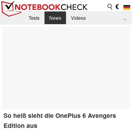
Tests
News
Videos
...
Benchmarks & Tech
Externe Tests
Kaufberatung
Deals
Suche
Jobs
Forum
So heiß sieht die OnePlus 6 Avengers
Edition aus