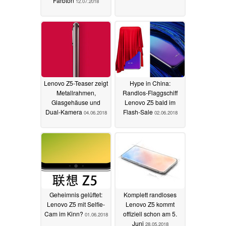
Farbton
12.07.2018
Lenovo Z5-Teaser zeigt
Hype in China:
Metallrahmen,
Randlos-Flaggschiff
Glasgehäuse und
Lenovo Z5 bald im
Dual-Kamera
Flash-Sale
04.06.2018
02.06.2018
Geheimnis gelüftet:
Komplett randloses
Lenovo Z5 mit Selfie-
Lenovo Z5 kommt
Cam im Kinn?
offiziell schon am 5.
01.06.2018
Juni
28.05.2018