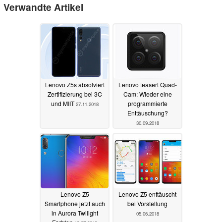
Verwandte Artikel
Lenovo Z5s absolviert
Lenovo teasert Quad-
Zertifizierung bei 3C
Cam: Wieder eine
und MIIT
programmierte
27.11.2018
Enttäuschung?
30.09.2018
Lenovo Z5
Lenovo Z5 enttäuscht
Smartphone jetzt auch
bei Vorstellung
in Aurora Twilight
05.06.2018