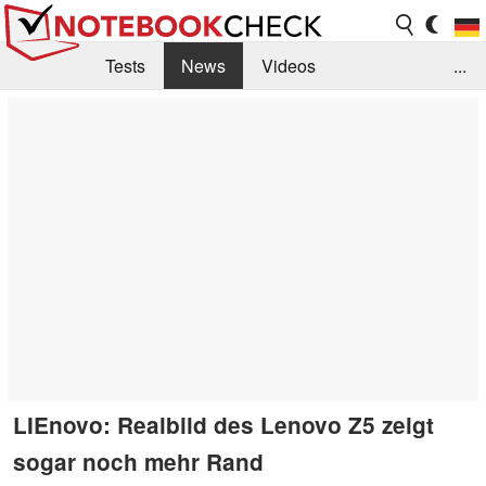
Tests
News
Videos
...
Benchmarks & Tech
Externe Tests
Kaufberatung
Deals
Suche
Jobs
Forum
LIEnovo: Realbild des Lenovo Z5 zeigt
sogar noch mehr Rand