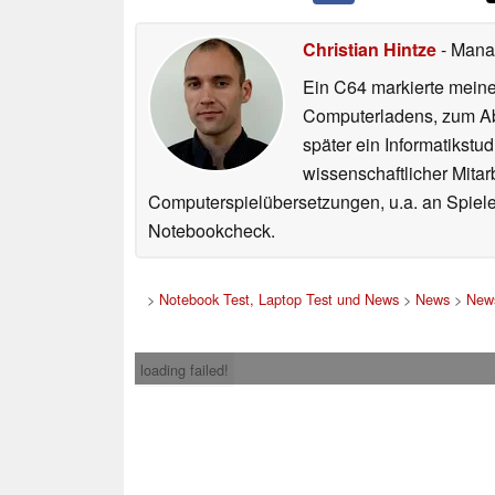
Christian Hintze
- Mana
Ein C64 markierte meinen
Computerladens, zum Abs
später ein Informatikstu
wissenschaftlicher Mitar
Computerspielübersetzungen, u.a. an Spiele
Notebookcheck.
>
Notebook Test, Laptop Test und News
>
News
>
News
loading failed!