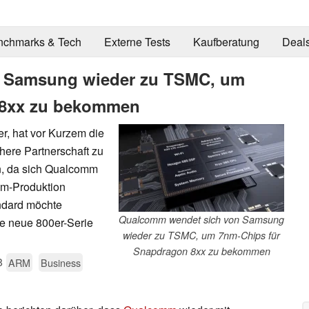
nchmarks & Tech
Externe Tests
Kaufberatung
Deal
 Samsung wieder zu TSMC, um
 8xx zu bekommen
er, hat vor Kurzem die
here Partnerschaft zu
n, da sich Qualcomm
nm-Produktion
ndard möchte
Qualcomm wendet sich von Samsung
e neue 800er-Serie
wieder zu TSMC, um 7nm-Chips für
Snapdragon 8xx zu bekommen
8
ARM
Business