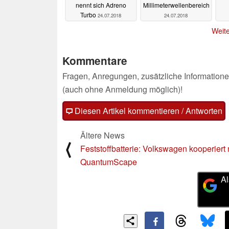
nennt sich Adreno
Millimeterwellenbereich
Turbo
24.07.2018
24.07.2018
Weite
Kommentare
Fragen, Anregungen, zusätzliche Informatione
(auch ohne Anmeldung möglich)!
Diesen Artikel kommentieren / Antworten
Ältere News
⟨
Feststoffbatterie: Volkswagen kooperiert 
QuantumScape
Al