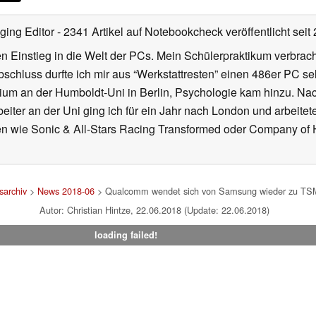
ging Editor
- 2341 Artikel auf Notebookcheck veröffentlicht
seit
 Einstieg in die Welt der PCs. Mein Schülerpraktikum verbrach
chluss durfte ich mir aus “Werkstattresten” einen 486er PC s
dium an der Humboldt-Uni in Berlin, Psychologie kam hinzu. Nac
beiter an der Uni ging ich für ein Jahr nach London und arbeite
n wie Sonic & All-Stars Racing Transformed oder Company of He
archiv
>
News 2018-06
> Qualcomm wendet sich von Samsung wieder zu TS
Autor: Christian Hintze, 22.06.2018 (Update: 22.06.2018)
loading failed!