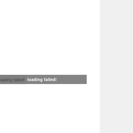
loading failed!
loading failed!