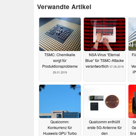
Verwandte Artikel
TSMC: Chemikalie
NSA-Virus “Eternal
Fü
sorgt für
Blue” für TSMC-Attacke
Produktionsprobleme
verantwortlich
Ve
07.08.2018
i
29.01.2019
Qualcomm:
Qualcomm enthüllt
S
Konkurrenz für
erste 5G-Antenne für
Ge
Huaweis GPU Turbo
den
Sna