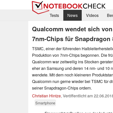
Tests
News
Videos
Be
Qualcomm wendet sich von
7nm-Chips für Snapdragon
TSMC, einer der führenden Halbleiterherstell
Produktion von 7nm-Chips begonnen. Die frü
Qualcomm war zeitweilig ins Stocken gerate
eher an Samsung und deren 14 nm- und 10 
wendete. Mit dem noch kleineren Produktsta
Qualcomm nun gerne wieder bei TSMC für di
seiner Snapdragon-Chips ordern.
Christian Hintze
,
Veröffentlicht am
22.06.201
Smartphone