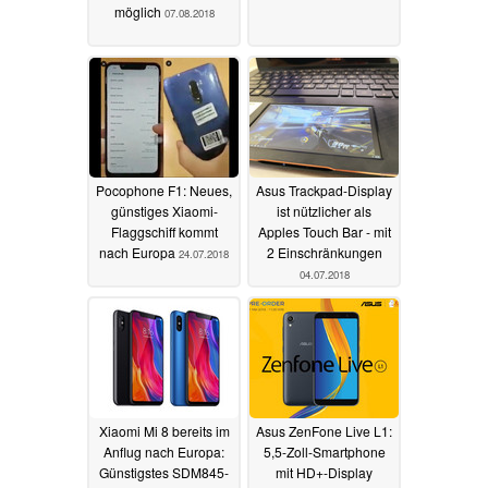
möglich
07.08.2018
Pocophone F1: Neues,
Asus Trackpad-Display
günstiges Xiaomi-
ist nützlicher als
Flaggschiff kommt
Apples Touch Bar - mit
nach Europa
2 Einschränkungen
24.07.2018
04.07.2018
Xiaomi Mi 8 bereits im
Asus ZenFone Live L1:
Anflug nach Europa:
5,5-Zoll-Smartphone
Günstigstes SDM845-
mit HD+-Display