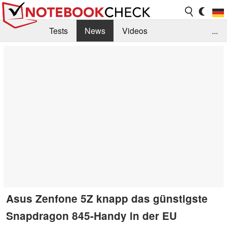
Tests
News
Videos
...
Benchmarks & Tech
Externe Tests
Kaufberatung
Deals
Suche
Jobs
Forum
Asus Zenfone 5Z knapp das günstigste
Snapdragon 845-Handy in der EU