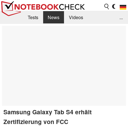
Tests
News
Videos
...
Benchmarks & Tech
Externe Tests
Kaufberatung
Deals
Suche
Jobs
Forum
Samsung Galaxy Tab S4 erhält
Zertifizierung von FCC