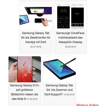
Samsung Galaxy Tab
Samsungs ClockFace
S4 als Zweitmonitor für
individualisiert das
Handys mit DeX
AlwaysOn-Display
02.07.2018
28.06.2018
Samsung Galaxy S10+
Samsung Galaxy Tab
soll größeren
S4: Iris-Scanner und
Bildschirm haben als
DeX-Support?
13.06.2018
das Note 9
27.06.2018
Weitere Artikel