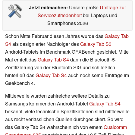
Jetzt mitmachen:
Unsere große
Umfrage zur
Servicezufriedenheit
bei Laptops und
Smartphones 2026
Schon Mitte Februar diesen Jahres wurde das
Galaxy Tab
S4
als designierter Nachfolger des
Galaxy Tab S3
Android-Tablets im Benchmark GFXBench gesichtet. Mitte
Mai erhielt das
Galaxy Tab S4
dann die Bluetooth-5-
Zertifizierung von der Bluetooth SIG und schließlich
hinterließ das
Galaxy Tab S4
auch noch seine Einträge im
Geekbench 4.
Mittlerweile wurden zahlreiche weitere Details zu
Samsungs kommenden Android-Tablet
Galaxy Tab S4
bekannt, viele technische Spezifikationen sind mittlerweile
aus recht verlässlichen Quellen durchgesickert. So wird
das Galaxy Tab S4 wahrscheinlich von einem
Qualcomm
Snapdragon 835
angetrieben und das 10,5-Zoll-Display