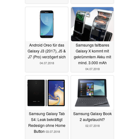
Android Oreo für das
Samsungs faltbares
Galaxy J3 (2017), J5 &
Galaxy X kommt mit
J7 (Pro) verzögert sich
gekrümmtem Akku mit
mind. 3.000 mAh
04.07.2018
04.07.2018
Samsung Galaxy Tab
Samsung Galaxy Book
S4: Leak bekräftigt
2 aufgetaucht?
Redesign ohne Home
02.07.2018
Button
03.07.2018