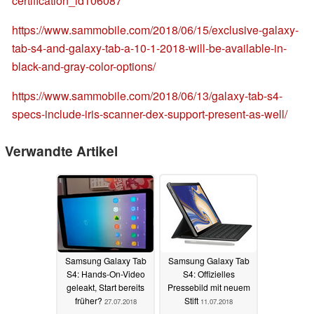
certification_id106087
https://www.sammobile.com/2018/06/15/exclusive-galaxy-
tab-s4-and-galaxy-tab-a-10-1-2018-will-be-available-in-
black-and-gray-color-options/
https://www.sammobile.com/2018/06/13/galaxy-tab-s4-
specs-include-iris-scanner-dex-support-present-as-well/
Verwandte Artikel
Samsung Galaxy Tab
Samsung Galaxy Tab
S4: Hands-On-Video
S4: Offizielles
geleakt, Start bereits
Pressebild mit neuem
früher?
Stift
27.07.2018
11.07.2018