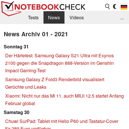
Tests
News
Videos
...
Benchmarks & Tech
Externe Tests
News Archiv 01 - 2021
Kaufberatung
Deals
Suche
Jobs
Sonntag 31
Der Härtetest: Samsung Galaxy S21 Ultra mit Exynos
Forum
2100 gegen die Snapdragon 888-Version im Genshin
Impact Gaming-Test
Samsung Galaxy Z Fold3 Renderbild visualisiert
Gerüchte und Leaks
Xiaomi: Nicht nur das Mi 11, auch MIUI 12.5 startet Anfang
Februar global
Samstag 30
Chuwi SurPad: Tablet mit Helio P60 und Tastatur-Cover
für 289 Euro verfügbar