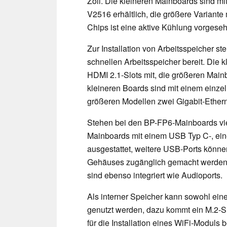
Zoll. Die kleineren Mainboards sin
V2516 erhältlich, die größere Variant
Chips ist eine aktive Kühlung vorgeseh
Zur Installation von Arbeitsspeicher s
schnellen Arbeitsspeicher bereit. Die
HDMI 2.1-Slots mit, die größeren Main
kleineren Boards sind mit einem einzel
größeren Modellen zwei Gigabit-Ethern
Stehen bei den BP-FP6-Mainboards vier
Mainboards mit einem USB Typ C-, ein
ausgestattet, weitere USB-Ports könn
Gehäuses zugänglich gemacht werden.
sind ebenso integriert wie Audioports.
Als interner Speicher kann sowohl ei
genutzt werden, dazu kommt ein M.2-Sl
für die Installation eines WiFi-Moduls b