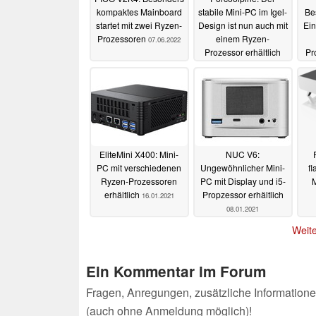
kompaktes Mainboard
stabile Mini-PC im Igel-
Be
startet mit zwei Ryzen-
Design ist nun auch mit
Ein
Prozessoren
einem Ryzen-
07.06.2022
Prozessor erhältlich
Pr
13.10.2021
EliteMini X400: Mini-
NUC V6:
PC mit verschiedenen
Ungewöhnlicher Mini-
fl
Ryzen-Prozessoren
PC mit Display und i5-
erhältlich
Propzessor erhältlich
16.01.2021
08.01.2021
Weite
Ein Kommentar im Forum
Fragen, Anregungen, zusätzliche Informatione
(auch ohne Anmeldung möglich)!