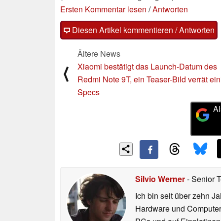
Ersten Kommentar lesen
/
Antworten
Diesen Artikel kommentieren / Antworten
Ältere News
Xiaomi bestätigt das Launch-Datum des
⟨
Redmi Note 9T, ein Teaser-Bild verrät ein
Specs
Al
Silvio Werner
- Senior 
Ich bin seit über zehn J
Hardware und ComputerBa