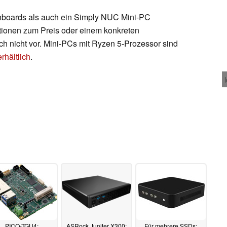
inboards als auch ein Simply NUC Mini-PC
tionen zum Preis oder einem konkreten
ch nicht vor. Mini-PCs mit Ryzen 5-Prozessor sind
rhältlich
.
PICO-TGU4:
ASRock Jupiter X300:
Für mehrere SSDs: