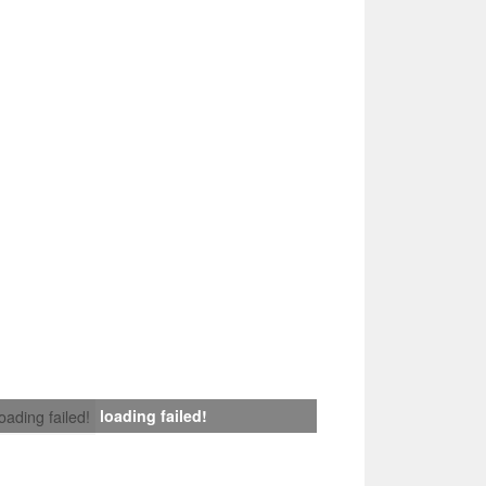
loading failed!
loading failed!