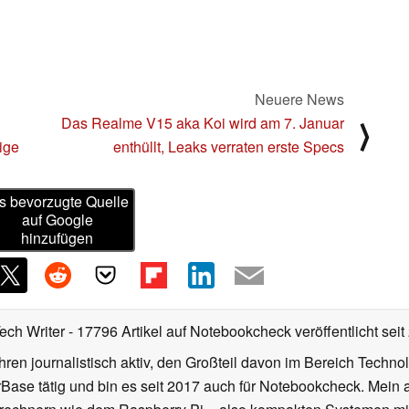
Neuere News
Das Realme V15 aka Koi wird am 7. Januar
⟩
ige
enthüllt, Leaks verraten erste Specs
s bevorzugte Quelle
auf Google
hinzufügen
Tech Writer
- 17796 Artikel auf Notebookcheck veröffentlicht
seit
ahren journalistisch aktiv, den Großteil davon im Bereich Techn
se tätig und bin es seit 2017 auch für Notebookcheck. Mein ak