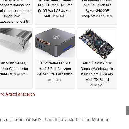
sonders kompakter
Mini-PC mit 1,07 Liter
Mini-PC auch mit
platinenrechner mit
für 65-Watt-APUs von
Ryzen 3400GE
Tiger Lake-
AMD
vorgestellt
26.01.2021
22.01.2021
ozessoren und 2,5-
GBit/s-Ethernet
14.02.2021
Pan Slim: Neues,
GK3V: Neuer Mini-PC
Auch für Mini-PCs:
aches Gehäuse für
mit 2,5-Zoll-Slot zum
Dieses Mainboard ist
Mini-PCs
kleinen Preis erhältlich
halb so groß wie ein
06.01.2021
Mini-ITX-Board
05.01.2021
01.01.2021
re Artikel anzeigen
n zu diesem Artikel? - Uns interessiert Deine Meinung