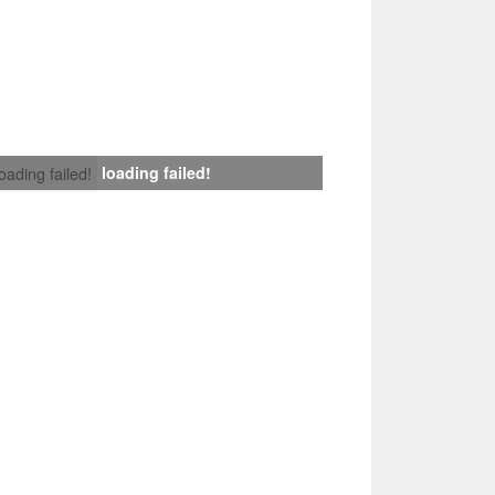
loading failed!
loading failed!