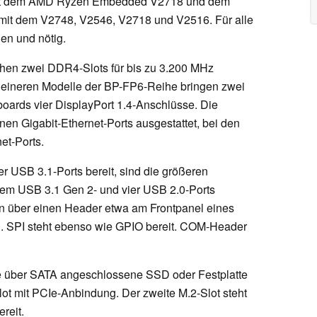
d mit dem AMD Ryzen Embedded V2718 und dem
e mit dem V2748, V2546, V2718 und V2516. Für alle
en und nötig.
tehen zwei DDR4-Slots für bis zu 3.200 MHz
 kleineren Modelle der BP-FP6-Reihe bringen zwei
boards vier DisplayPort 1.4-Anschlüsse. Die
nen Gigabit-Ethernet-Ports ausgestattet, bei den
et-Ports.
 USB 3.1-Ports bereit, sind die größeren
em USB 3.1 Gen 2- und vier USB 2.0-Ports
en über einen Header etwa am Frontpanel eines
 SPI steht ebenso wie GPIO bereit. COM-Header
ne über SATA angeschlossene SSD oder Festplatte
ot mit PCIe-Anbindung. Der zweite M.2-Slot steht
ereit.