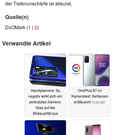
der Tiefenunschärfe ist akkurat.
Quelle(n)
DxOMark (
1
|
2
)
Verwandte Artikel
Handykamera: So
OnePlus 8T im
negativ wirkt sich ein
Kameratest: Selfiecam
zerkratztes Kamera-
enttäuscht
15.03.2021
Glas auf die
Bildqualität aus
22.03.2021