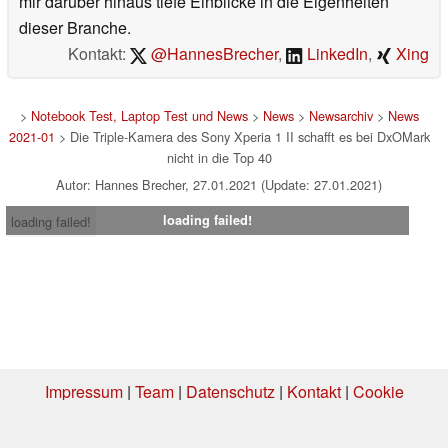
mir darüber hinaus tiefe Einblicke in die Eigenheiten
dieser Branche.
Kontakt:
@HannesBrecher
,
LinkedIn
,
Xing
>
Notebook Test, Laptop Test und News
>
News
>
Newsarchiv
>
News
2021-01
> Die Triple-Kamera des Sony Xperia 1 II schafft es bei DxOMark
nicht in die Top 40
Autor: Hannes Brecher, 27.01.2021 (Update: 27.01.2021)
loading failed!
loading failed!
Impressum
|
Team
|
Datenschutz
|
Kontakt
|
Cookie
Einstellungen
| 06.08.2026 04:52
* Beim Kauf über einen Affiliate-Link kann Notebookcheck eine Vergütung