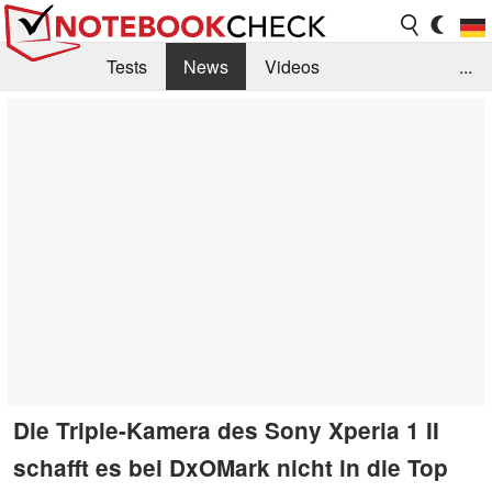
Tests
News
Videos
...
Benchmarks & Tech
Externe Tests
Kaufberatung
Deals
Suche
Jobs
Forum
Die Triple-Kamera des Sony Xperia 1 II
schafft es bei DxOMark nicht in die Top