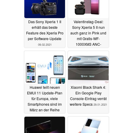
Das Sony Xperia 1 II
Valentinstag-Deal:
erhält das beste
Sony Xperia 5 II nun
Feature des Xperia Pro
auch ganz in Pink und
per Software-Update
mit Gratis-WF-
1000XM3 ANC-
09.02.2021
Kopfhörer
03.02.2021
Huawei teilt neuen
Xiaomi Black Shark 4:
EMUI 11 Update-Plan
Ein Google Play
für Europa, viele
Console-Eintrag verrät
Smartphones sind im
weitere Specs
29.01.2021
März an der Reihe
29.01.2021