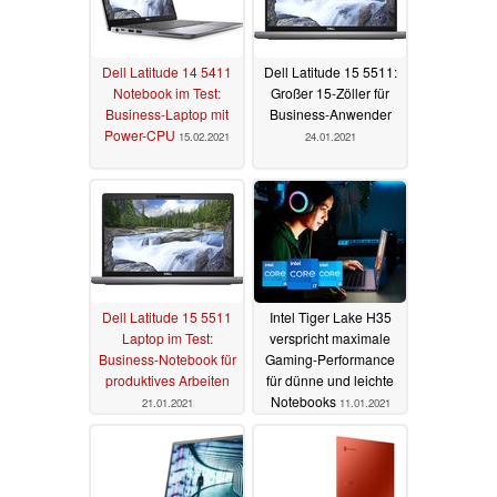
Dell Latitude 14 5411
Dell Latitude 15 5511:
Notebook im Test:
Großer 15-Zöller für
Business-Laptop mit
Business-Anwender
Power-CPU
15.02.2021
24.01.2021
Dell Latitude 15 5511
Intel Tiger Lake H35
Laptop im Test:
verspricht maximale
Business-Notebook für
Gaming-Performance
produktives Arbeiten
für dünne und leichte
Notebooks
21.01.2021
11.01.2021