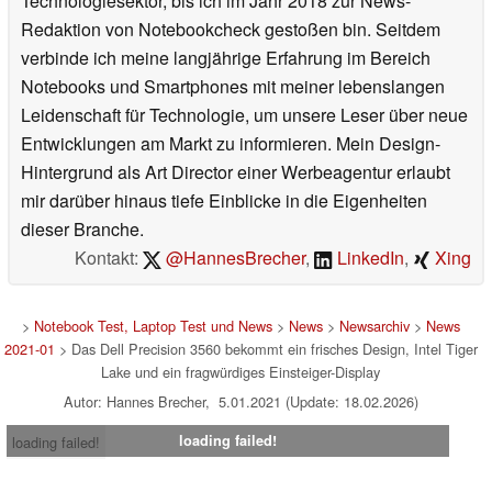
Technologiesektor, bis ich im Jahr 2018 zur News-
Redaktion von Notebookcheck gestoßen bin. Seitdem
verbinde ich meine langjährige Erfahrung im Bereich
Notebooks und Smartphones mit meiner lebenslangen
Leidenschaft für Technologie, um unsere Leser über neue
Entwicklungen am Markt zu informieren. Mein Design-
Hintergrund als Art Director einer Werbeagentur erlaubt
mir darüber hinaus tiefe Einblicke in die Eigenheiten
dieser Branche.
Kontakt:
@HannesBrecher
,
LinkedIn
,
Xing
>
Notebook Test, Laptop Test und News
>
News
>
Newsarchiv
>
News
2021-01
> Das Dell Precision 3560 bekommt ein frisches Design, Intel Tiger
Lake und ein fragwürdiges Einsteiger-Display
Autor: Hannes Brecher, 5.01.2021 (Update: 18.02.2026)
loading failed!
loading failed!