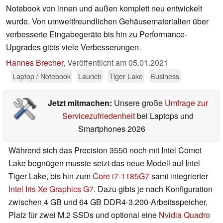
Notebook von innen und außen komplett neu entwickelt
wurde. Von umweltfreundlichen Gehäusematerialien über
verbesserte Eingabegeräte bis hin zu Performance-
Upgrades gibts viele Verbesserungen.
Hannes Brecher
,
Veröffentlicht am
05.01.2021
Laptop / Notebook
Launch
Tiger Lake
Business
Jetzt mitmachen:
Unsere große
Umfrage zur
Servicezufriedenheit
bei Laptops und
Smartphones 2026
Während sich das Precision 3550 noch mit Intel Comet
Lake begnügen musste setzt das neue Modell auf Intel
Tiger Lake, bis hin zum
Core i7-1185G7
samt integrierter
Intel Iris Xe Graphics G7
. Dazu gibts je nach Konfiguration
zwischen 4 GB und 64 GB DDR4-3.200-Arbeitsspeicher,
Platz für zwei M.2 SSDs und optional eine
Nvidia Quadro