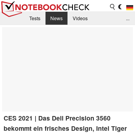
Tests
News
Videos
...
Benchmarks & Tech
Externe Tests
Kaufberatung
Deals
Suche
Jobs
Forum
CES 2021 | Das Dell Precision 3560
bekommt ein frisches Design, Intel Tiger