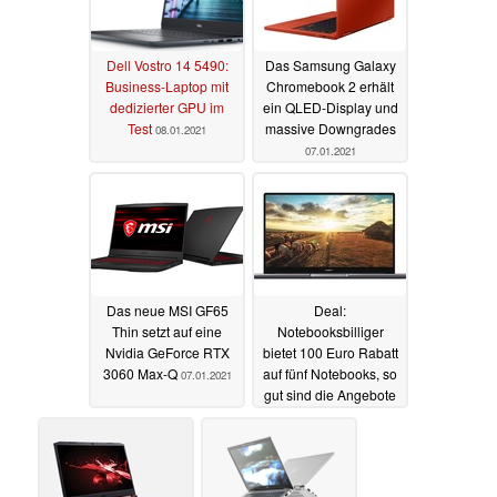
Dell Vostro 14 5490:
Das Samsung Galaxy
Business-Laptop mit
Chromebook 2 erhält
dedizierter GPU im
ein QLED-Display und
Test
massive Downgrades
08.01.2021
07.01.2021
Das neue MSI GF65
Deal:
Thin setzt auf eine
Notebooksbilliger
Nvidia GeForce RTX
bietet 100 Euro Rabatt
3060 Max-Q
auf fünf Notebooks, so
07.01.2021
gut sind die Angebote
06.01.2021