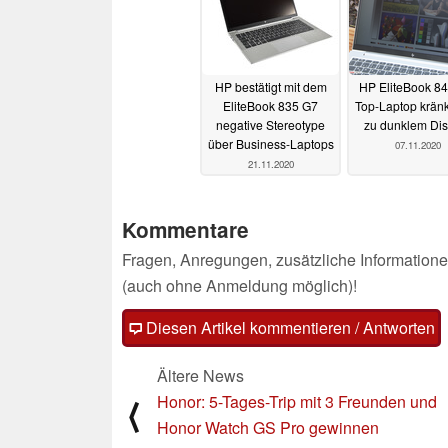
HP bestätigt mit dem
HP EliteBook 84
EliteBook 835 G7
Top-Laptop kränk
negative Stereotype
zu dunklem Dis
über Business-Laptops
07.11.2020
21.11.2020
Kommentare
Fragen, Anregungen, zusätzliche Informatione
(auch ohne Anmeldung möglich)!
Diesen Artikel kommentieren / Antworten
Ältere News
Honor: 5-Tages-Trip mit 3 Freunden und
⟨
Honor Watch GS Pro gewinnen