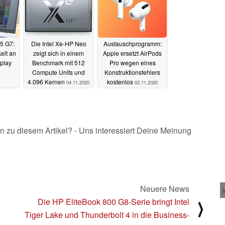
5 G7:
Die Intel Xe-HP Neo
Austauschprogramm:
elt an
zeigt sich in einem
Apple ersetzt AirPods
play
Benchmark mit 512
Pro wegen eines
Compute Units und
Konstruktionsfehlers
4.096 Kernen
kostenlos
04.11.2020
02.11.2020
n zu diesem Artikel? - Uns interessiert Deine Meinung
Neuere News
Die HP EliteBook 800 G8-Serie bringt Intel
⟩
Tiger Lake und Thunderbolt 4 in die Business-