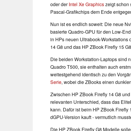
oder der
Intel Xe Graphics
zeigt schon s
Pascal-Grafikchips dem Ende entgegen
Nun ist es endlich soweit: Die neue Nvi
basierte Quadro-GPU für den Low-End-
in HPs neuen Ultrabook-Workstations d
14 G8 und das HP ZBook Firefly 15 G8
Die beiden Workstation-Laptops sind n
Quadro T500, sie enthalten auch erstma
weitestgehend identisch zu den Vorg
Serie
, wobei die ZBooks einen dunkle
Zwischen HP ZBook Firefly 14 G8 und
relevanten Unterschied, dass das Elit
kann. Dafür ist beim HP ZBook Firefly 
dGPU-Version kauft - vermutlich musste
Die HP ZBook Firefly G8 Modelle sol