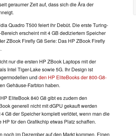
eit geraumer Zeit auf, dass sich die Ära der
neigt.
dia Quadro T500 feiert ihr Debüt. Die erste Turing-
Bereich erscheint mit 4 GB dediziertem Speicher
er ZBook Firefly G8 Serie: Das HP ZBook Firefly
.
icht nur die ersten HP ZBook Laptops mit der
ls Intel Tiger-Lake sowie 5G. Ihr Design ist
ängermodellen und
den HP EliteBooks der 800-G8-
ren Gehäuse-Farbton haben.
 HP EliteBook 840 G8 gibt es zudem den
eBook generell nicht mit dGPU gekauft werden
14 G8 der Speicher komplett verlötet, wenn man die
 HP für den Grafikchip etwas Platz schaffen.
len noch im Dezember auf den Markt kommen. Einen