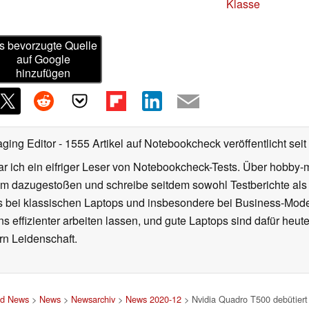
Klasse
s bevorzugte Quelle
auf Google
hinzufügen
ging Editor
- 1555 Artikel auf Notebookcheck veröffentlicht
seit
r ich ein eifriger Leser von Notebookcheck-Tests. Über hobby-m
 dazugestoßen und schreibe seitdem sowohl Testberichte als 
rs bei klassischen Laptops und insbesondere bei Business-Mode
 effizienter arbeiten lassen, und gute Laptops sind dafür heut
ern Leidenschaft.
nd News
>
News
>
Newsarchiv
>
News 2020-12
> Nvidia Quadro T500 debütiert