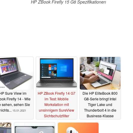
HP ZBook Firefly 15 G8 Spezifikationen
HP Sure View im
HP ZBook Firefly 14 G7
Die HP EliteBook 800
ok Firefly 14 - Wie
im Test: Mobile
G8-Serie bringt Intel
e sehen, sehen Sie
Workstation mit
Tiger Lake und
nichts...
unsinnigem SureView
Thunderbolt 4 in die
15.01.2021
Sichtschutzfilter
Business-Klasse
13.01.2021
07.12.2020