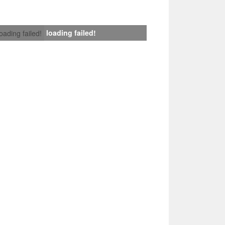
loading failed!
loading failed!