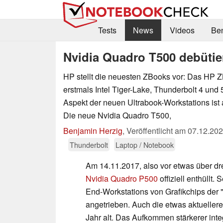
Tests
News
Videos
Be
Nvidia Quadro T500 debütie
HP stellt die neuesten ZBooks vor: Das HP ZB
erstmals Intel Tiger-Lake, Thunderbolt 4 und 
Aspekt der neuen Ultrabook-Workstations ist a
Die neue Nvidia Quadro T500,
Benjamin Herzig
,
Veröffentlicht am
07.12.20
Thunderbolt
Laptop / Notebook
Am 14.11.2017, also vor etwas über dr
Nvidia Quadro P500
offiziell enthüllt.
End-Workstations von Grafikchips der "
angetrieben. Auch die etwas aktueller
Jahr alt. Das Aufkommen stärkerer int