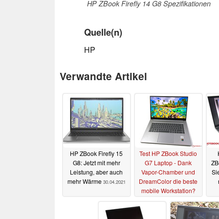
HP ZBook Firefly 14 G8 Spezifikationen
Quelle(n)
HP
Verwandte Artikel
HP ZBook Firefly 15
Test HP ZBook Studio
G8: Jetzt mit mehr
G7 Laptop - Dank
ZBo
Leistung, aber auch
Vapor-Chamber und
Si
mehr Wärme
DreamColor die beste
30.04.2021
mobile Workstation?
22.03.2021