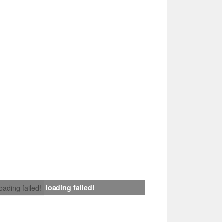
loading failed!
loading failed!