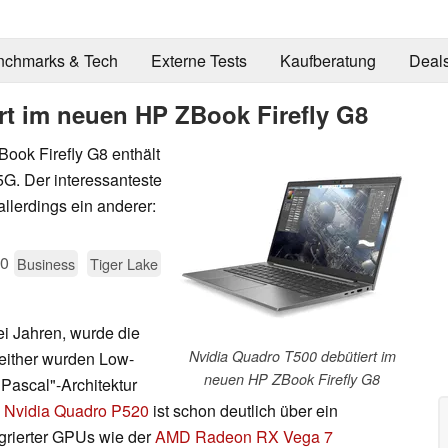
nchmarks & Tech
Externe Tests
Kaufberatung
Deal
rt im neuen HP ZBook Firefly G8
ook Firefly G8 enthält
5G. Der interessanteste
llerdings ein anderer:
20
Business
Tiger Lake
ei Jahren, wurde die
Nvidia Quadro T500 debütiert im
 Seither wurden Low-
neuen HP ZBook Firefly G8
Pascal"-Architektur
e
Nvidia Quadro P520
ist schon deutlich über ein
egrierter GPUs wie der
AMD Radeon RX Vega 7