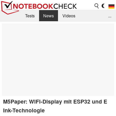
Tests
News
Videos
...
Benchmarks & Tech
Externe Tests
Kaufberatung
Deals
Suche
Jobs
Forum
M5Paper: WiFi-Display mit ESP32 und E
Ink-Technologie