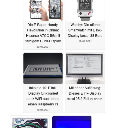
Die E-Paper Handy-
Watchy: Die offene
Revolution in China:
Smartwatch mit E Ink-
Hisense A7CC 5G mit
Display kostet 38 Euro
farbigem E-Ink-Display
19.01.2021
30.01.2021
Inkplate 10: E Ink-
Mit höher Auflösung:
Display funktioniert
Dieses E Ink-Display
dank WiFi auch ohne
misst 25,3 Zoll
29.12.2020
einen Raspberry Pi
18.01.2021