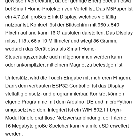
gewissen Verbreitung, da der geringe Energiebedarf etwa
bei Smart Home-Projekten von Vorteil ist. Das M5Paper ist
ein 4,7 Zoll großes E Ink-Display, welches vielfältig
nutzbar ist. Konkret löst der Bildschirm mit 960 x 540
Pixeln auf und kann 16 Graustufen darstellen. Das Display
misst 118 x 66 x 10 Millimeter und wiegt 86 Gramm,
wodurch das Gerät etwa als Smart Home-
Steuerungszentrale auch mitgenommen werden kann
oder unkompliziert mit einem Magnet zu befestigen ist.
Unterstützt wird die Touch-Eingabe mit mehreren Fingern.
Dank dem verbauten ESP32-Controller ist das Display
vielfältig einsetz- und programmierbar. Konkret können
eigene Programme mit dem Arduino IDE und microPython
umgesetzt werden. Integriert ist ein WiFi 802.11 b/g/n-
Modul für die drahtlose Netzwerkanbindung, der interne,
16 Megabyte große Speicher kann via microSD erweitert
werden.