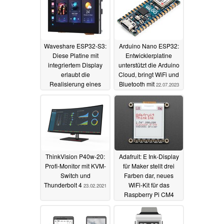
Waveshare ESP32-S3:
Arduino Nano ESP32:
Diese Platine mit
Entwicklerplatine
integriertem Display
unterstützt die Arduino
erlaubt die
Cloud, bringt WiFi und
Realisierung eines
Bluetooth mit
22.07.2023
Smart Home-Terminal -
für 30 Dollar
03.12.2023
ThinkVision P40w-20:
Adafruit: E Ink-Display
Profi-Monitor mit KVM-
für Maker stellt drei
Switch und
Farben dar, neues
Thunderbolt 4
WiFi-Kit für das
23.02.2021
Raspberry Pi CM4
22.02.2021