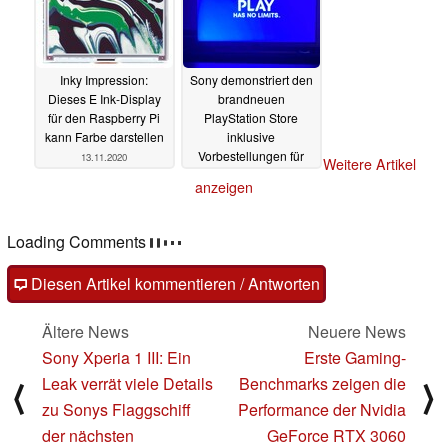
Inky Impression:
Sony demonstriert den
Dieses E Ink-Display
brandneuen
für den Raspberry Pi
PlayStation Store
kann Farbe darstellen
inklusive
Vorbestellungen für
13.11.2020
Weitere Artikel
PS5-Spiele
20.10.2020
anzeigen
Loading Comments
Diesen Artikel kommentieren / Antworten
Ältere News
Neuere News
Sony Xperia 1 III: Ein
Erste Gaming-
Leak verrät viele Details
Benchmarks zeigen die
⟨
⟩
zu Sonys Flaggschiff
Performance der Nvidia
der nächsten
GeForce RTX 3060