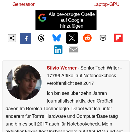
Generation
Laptop-GPU
Als bevorzugte Quelle
auf Google
hinzufügen
Silvio Werner
- Senior Tech Writer
-
17796 Artikel auf Notebookcheck
veröffentlicht
seit 2017
Ich bin seit über zehn Jahren
journalistisch aktiv, den Großteil
davon im Bereich Technologie. Dabei war ich unter
anderem für Tom's Hardware und ComputerBase tätig
und bin es seit 2017 auch für Notebookcheck. Mein
aktueller Fokus liegt insbesondere auf Mini-PCs und auf