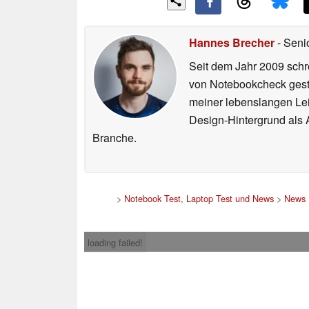
Hannes Brecher
- Seni
Seit dem Jahr 2009 schre
von Notebookcheck gest
meiner lebenslangen Lei
Design-Hintergrund als A
Branche.
>
Notebook Test, Laptop Test und News
>
News
loading failed!