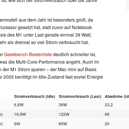
ist, wie sich der Stromverbrauch über die Jahre
ermodell aus dem Jahr ist besonders groß, da
zessor gesetzt hat, statt zuvor auf Notebook-
sis des M1 unter Last gerade einmal 39 Watt,
r als dreimal so viel Strom verbraucht hat.
er
Geekbench-Bestenliste
deutlich schneller ist,
 was die Multi-Core-Performance angeht. Auch im
n der M1 Strom sparen – der Mac mini auf Basis
005 benötigt im Idle-Zustand fast soviel Energie
Stromverbrauch (Idle)
Stromverbrauch (Last)
Abwärme (Id
6,8W
39W
23,2
e)
19,9W
122W
68
e)
6W
85W
20