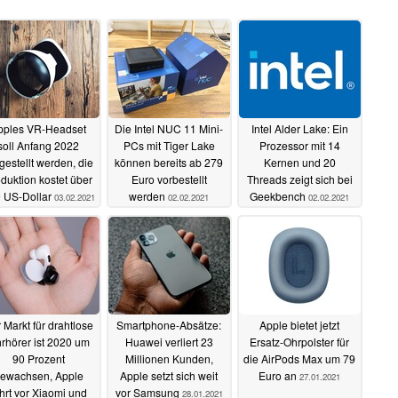
pples VR-Headset
Die Intel NUC 11 Mini-
Intel Alder Lake: Ein
soll Anfang 2022
PCs mit Tiger Lake
Prozessor mit 14
gestellt werden, die
können bereits ab 279
Kernen und 20
duktion kostet über
Euro vorbestellt
Threads zeigt sich bei
 US-Dollar
werden
Geekbench
03.02.2021
02.02.2021
02.02.2021
 Markt für drahtlose
Smartphone-Absätze:
Apple bietet jetzt
rhörer ist 2020 um
Huawei verliert 23
Ersatz-Ohrpolster für
90 Prozent
Millionen Kunden,
die AirPods Max um 79
ewachsen, Apple
Apple setzt sich weit
Euro an
27.01.2021
hrt vor Xiaomi und
vor Samsung
28.01.2021