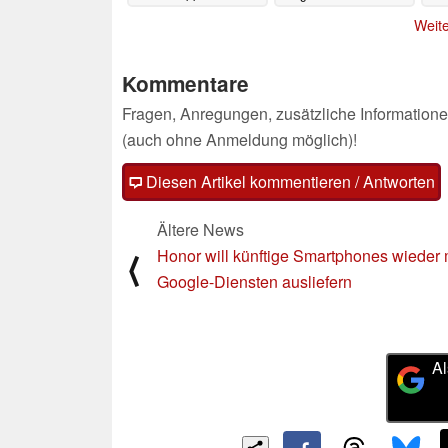
Lightning-Port
01.02.2021
28.01.2021
Weite
Kommentare
Fragen, Anregungen, zusätzliche Informatione
(auch ohne Anmeldung möglich)!
Diesen Artikel kommentieren / Antworten
Ältere News
Honor will künftige Smartphones wieder 
⟨
Google-Diensten ausliefern
Al