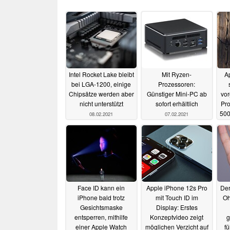
Intel Rocket Lake bleibt
Mit Ryzen-
A
bei LGA-1200, einige
Prozessoren:
Chipsätze werden aber
Günstiger Mini-PC ab
vor
nicht unterstützt
sofort erhältlich
Pro
500
08.02.2021
07.02.2021
Face ID kann ein
Apple iPhone 12s Pro
Der
iPhone bald trotz
mit Touch ID im
Oh
Gesichtsmaske
Display: Erstes
entsperren, mithilfe
Konzeptvideo zeigt
g
einer Apple Watch
möglichen Verzicht auf
fü