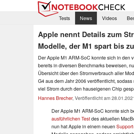
Tests
News
Videos
Be
Apple nennt Details zum St
Modelle, der M1 spart bis z
Der Apple M1 ARM-SoC konnte sich in den 
bereits in diversen Benchmarks beweisen, nu
Übersicht über den Stromverbrauch aller Mod
G4 aus dem Jahr 2006 veröffentlicht, sodass n
viel Strom durch den hauseigenen Chip gespa
Hannes Brecher
,
Veröffentlicht am
28.01.202
Der Apple M1 ARM-SoC konnte sich b
ausführlichen Test
des aktuellen MacBo
nun hat Apple in einem neuen
Support