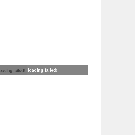
loading failed!
loading failed!