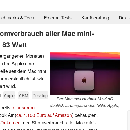
nchmarks & Tech
Externe Tests
Kaufberatung
Deal
romverbrauch aller Mac mini-
u 83 Watt
vergangenen Monaten
n hat Apple eine
elle seit dem Mac mini
un ersichtlich ist, wie
rt wird.
1
Apple
ARM
Desktop
Der Mac mini ist dank M1-SoC
deutlich stromsparender. (Bild: Apple)
ereits
in unserem
ok Air (
ca. 1.100 Euro auf Amazon
) behaupten,
-Dokument
den Stromverbrauch aller Mac mini-