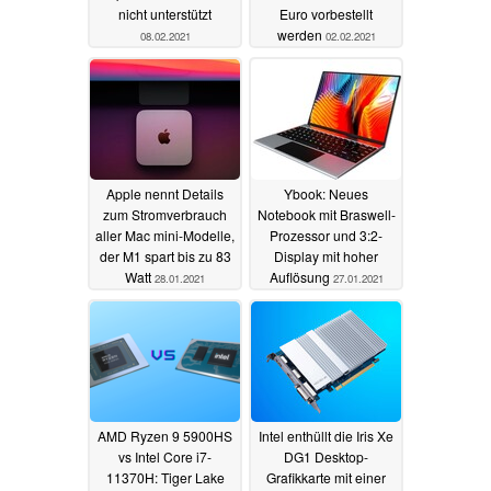
nicht unterstützt
Euro vorbestellt
werden
08.02.2021
02.02.2021
Apple nennt Details
Ybook: Neues
zum Stromverbrauch
Notebook mit Braswell-
aller Mac mini-Modelle,
Prozessor und 3:2-
der M1 spart bis zu 83
Display mit hoher
Watt
Auflösung
28.01.2021
27.01.2021
AMD Ryzen 9 5900HS
Intel enthüllt die Iris Xe
vs Intel Core i7-
DG1 Desktop-
11370H: Tiger Lake
Grafikkarte mit einer