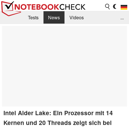
Tests
News
Videos
...
Benchmarks & Tech
Externe Tests
Kaufberatung
Deals
Suche
Jobs
Forum
Intel Alder Lake: Ein Prozessor mit 14
Kernen und 20 Threads zeigt sich bei