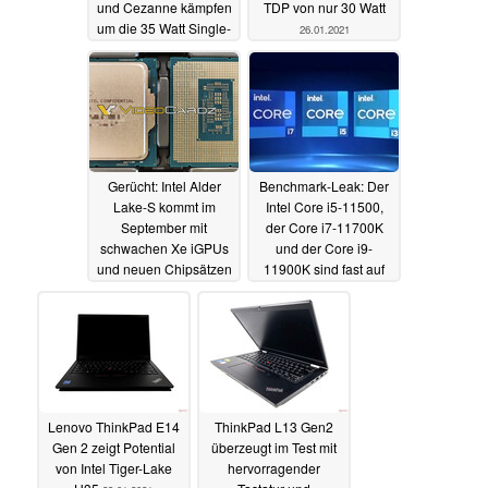
und Cezanne kämpfen
TDP von nur 30 Watt
um die 35 Watt Single-
26.01.2021
Core-Vorherrschaft
27.01.2021
Gerücht: Intel Alder
Benchmark-Leak: Der
Lake-S kommt im
Intel Core i5-11500,
September mit
der Core i7-11700K
schwachen Xe iGPUs
und der Core i9-
und neuen Chipsätzen
11900K sind fast auf
Augenhöhe mit AMD
25.01.2021
Ryzen 5000
25.01.2021
Lenovo ThinkPad E14
ThinkPad L13 Gen2
Gen 2 zeigt Potential
überzeugt im Test mit
von Intel Tiger-Lake
hervorragender