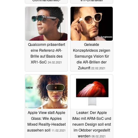
Mikrofon
übertragen
06.04.2021
10.03.2021
Qualcomm präsentiert
Geleakte
eine Referenz-AR-
Konzeptvideos zeigen
Brille auf Basis des
Samsungs Vision für
XR1-SoC
die AR-Brillen der
24.02.2021
Zukunft
22.02.2021
Apple View statt Apple
Leaker: Der Apple
Glass: Wie Apples
iMac mit ARM-SoC und
Mixed Reality-Headset
neuem Design soll erst
aussehen soll
im Oktober vorgestellt
11.02.2021
werden
08.02.2021