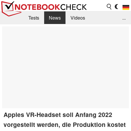
Tests
News
Videos
...
Benchmarks & Tech
Externe Tests
Kaufberatung
Deals
Suche
Jobs
Forum
Apples VR-Headset soll Anfang 2022
vorgestellt werden, die Produktion kostet