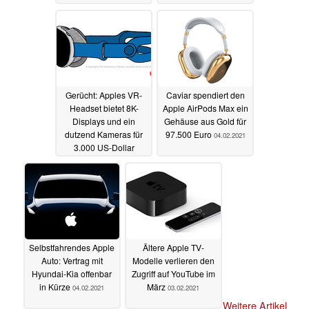
Gerücht: Apples VR-
Caviar spendiert den
Headset bietet 8K-
Apple AirPods Max ein
Displays und ein
Gehäuse aus Gold für
dutzend Kameras für
97.500 Euro
04.02.2021
3.000 US-Dollar
04.02.2021
Selbstfahrendes Apple
Ältere Apple TV-
Auto: Vertrag mit
Modelle verlieren den
Hyundai-Kia offenbar
Zugriff auf YouTube im
in Kürze
März
04.02.2021
03.02.2021
Weitere Artikel