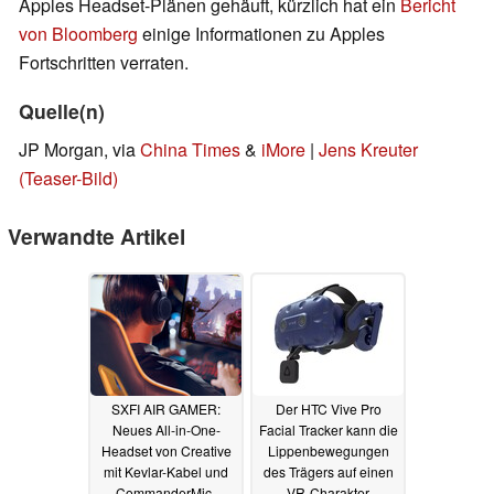
Apples Headset-Plänen gehäuft, kürzlich hat ein
Bericht
von Bloomberg
einige Informationen zu Apples
Fortschritten verraten.
Quelle(n)
JP Morgan, via
China Times
&
iMore
|
Jens Kreuter
(Teaser-Bild)
Verwandte Artikel
SXFI AIR GAMER:
Der HTC Vive Pro
Neues All-in-One-
Facial Tracker kann die
Headset von Creative
Lippenbewegungen
mit Kevlar-Kabel und
des Trägers auf einen
CommanderMic-
VR-Charakter