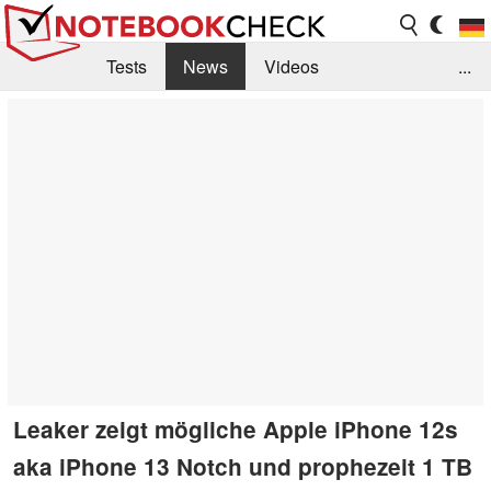
Tests
News
Videos
...
Benchmarks & Tech
Externe Tests
Kaufberatung
Deals
Suche
Jobs
Forum
Leaker zeigt mögliche Apple iPhone 12s
aka iPhone 13 Notch und prophezeit 1 TB