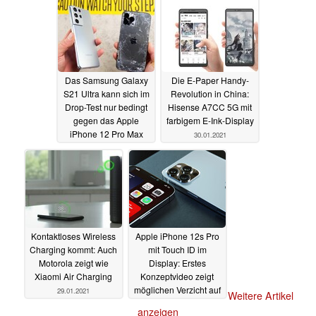
Das Samsung Galaxy
Die E-Paper Handy-
S21 Ultra kann sich im
Revolution in China:
Drop-Test nur bedingt
Hisense A7CC 5G mit
gegen das Apple
farbigem E-Ink-Display
iPhone 12 Pro Max
30.01.2021
behaupten
01.02.2021
Kontaktloses Wireless
Apple iPhone 12s Pro
Charging kommt: Auch
mit Touch ID im
Motorola zeigt wie
Display: Erstes
Xiaomi Air Charging
Konzeptvideo zeigt
möglichen Verzicht auf
29.01.2021
Weitere Artikel
Lightning-Port
28.01.2021
anzeigen