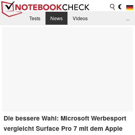
Tests
News
Videos
...
Benchmarks & Tech
Externe Tests
Kaufberatung
Deals
Suche
Jobs
Forum
Die bessere Wahl: Microsoft Werbesport
vergleicht Surface Pro 7 mit dem Apple