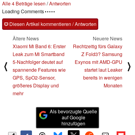
Alle 4 Beträge lesen
/
Antworten
Loading Comments
Diesen Artikel kommentieren / Antworten
Ältere News
Neuere News
Xiaomi Mi Band 6: Erster
Rechtzeitig fürs Galaxy
Leak zum Mi Smartband
Z Fold3? Samsung
5-Nachfolger deutet auf
Exynos mit AMD-GPU
⟨
⟩
spannende Features wie
startet laut Leaker
GPS, SpO2-Sensor,
bereits in wenigen
größeres Display und
Monaten
mehr
Als bevorzugte Quelle
auf Google
hinzufügen