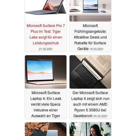
Microsoft Surface Pro 7
Microsoft
Plus im Test: Tiger
Frühlingsangebote:
Lake sorgt für einen
Attraktive Deals und
Leistungsschub
Rabatte für Surface
Geräte
21.03.2021
19.03.2021
Microsoft Surface
Der Microsoft Surface
Laptop 4: Ein Leak
Laptop 4 zeigt sich nun
verrät viele Specs
auch mit einem AMD
inklusive einer
Ryzen 5 3580U bei
Auswahl an Tiger
Geekbench
24.02.2021
Lake- und AMD Ryzen-
CPUs
08.03.2021