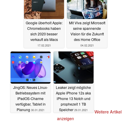
Google überholt Apple:
Mit Viva zeigt Microsoft
Chromebooks haben
seine spannende
sich 2020 besser
Vision für die Zukunft
verkauft als Macs
des Home Office
17.02.2021
04.02.2021
JingOS: Neues Linux-
Leaker zeigt mögliche
Betriebssystem mit
Apple iPhone 12s aka
iPadOS-Charme
iPhone 13 Notch und
verfügbar, Tablet in
prophezeit 1 TB
Planung
Speicher
30.01.2021
29.01.2021
Weitere Artikel
anzeigen