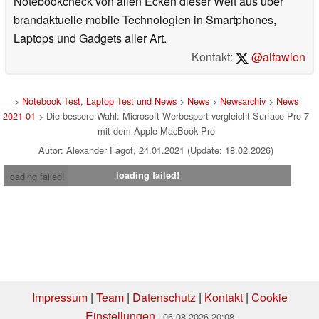
Notebookcheck von allen Ecken dieser Welt aus über
brandaktuelle mobile Technologien in Smartphones,
Laptops und Gadgets aller Art.
Kontakt:
@alfawien
>
Notebook Test, Laptop Test und News
>
News
>
Newsarchiv
>
News
2021-01
> Die bessere Wahl: Microsoft Werbesport vergleicht Surface Pro 7
mit dem Apple MacBook Pro
Autor: Alexander Fagot, 24.01.2021 (Update: 18.02.2026)
loading failed!
loading failed!
Impressum
|
Team
|
Datenschutz
|
Kontakt
|
Cookie
Einstellungen
| 06.08.2026 20:08