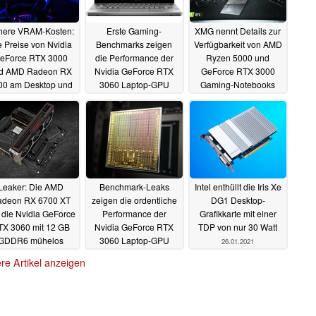
here VRAM-Kosten:
Erste Gaming-
XMG nennt Details zur
e Preise von Nvidia
Benchmarks zeigen
Verfügbarkeit von AMD
eForce RTX 3000
die Performance der
Ryzen 5000 und
d AMD Radeon RX
Nvidia GeForce RTX
GeForce RTX 3000
00 am Desktop und
3060 Laptop-GPU
Gaming-Notebooks
ptop sollen steigen
29.01.2021
27.01.2021
29.01.2021
Leaker: Die AMD
Benchmark-Leaks
Intel enthüllt die Iris Xe
deon RX 6700 XT
zeigen die ordentliche
DG1 Desktop-
l die Nvidia GeForce
Performance der
Grafikkarte mit einer
X 3060 mit 12 GB
Nvidia GeForce RTX
TDP von nur 30 Watt
GDDR6 mühelos
3060 Laptop-GPU
26.01.2021
bertreffen
26.01.2021
26.01.2021
re Artikel anzeigen