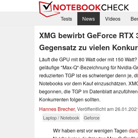
Tests
News
Videos
Be
XMG bewirbt GeForce RTX 
Gegensatz zu vielen Konkur
Läuft die GPU mit 80 Watt oder mit 150 Watt?
geläufige "Max-Q"-Bezeichnung für Nvidia-Gra
reduzierten TGP ist es schwieriger denn je, 
Notebooks vor dem Kauf einzuschätzen. XMG
begonnen, die TGP im Datenblatt anzuführen –
Konkurrenten folgen sollten.
Hannes Brecher
,
Veröffentlicht am
26.01.202
Laptop / Notebook
Geforce
Wir haben erst vor wenigen Tagen
darü