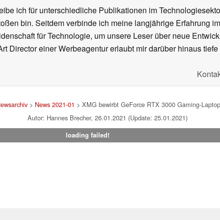
ibe ich für unterschiedliche Publikationen im Technologiesekt
oßen bin. Seitdem verbinde ich meine langjährige Erfahrung 
denschaft für Technologie, um unsere Leser über neue Entwick
rt Director einer Werbeagentur erlaubt mir darüber hinaus tiefe 
Kontak
ewsarchiv
>
News 2021-01
> XMG bewirbt GeForce RTX 3000 Gaming-Laptops 
Autor: Hannes Brecher, 26.01.2021 (Update: 25.01.2021)
loading failed!
um
|
Team
|
Datenschutz
|
Kontakt
|
Cookie Einstellungen
| 07.08