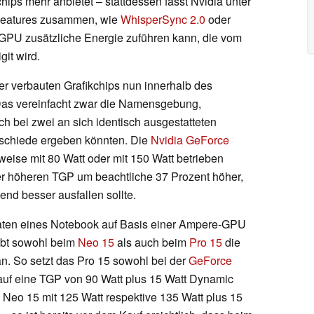
hips mehr anbietet – stattdessen fasst Nvidia unter
Features zusammen, wie
WhisperSync 2.0
oder
GPU zusätzliche Energie zuführen kann, die vom
it wird.
r verbauten Grafikchips nun innerhalb des
as vereinfacht zwar die Namensgebung,
ich bei zwei an sich identisch ausgestatteten
schiede ergeben könnten. Die
Nvidia GeForce
eise mit 80 Watt oder mit 150 Watt betrieben
er höheren TGP um beachtliche 37 Prozent höher,
nd besser ausfallen sollte.
aten eines Notebook auf Basis einer Ampere-GPU
ibt sowohl beim
Neo 15
als auch beim
Pro 15
die
n. So setzt das Pro 15 sowohl bei der
GeForce
auf eine TGP von 90 Watt plus 15 Watt Dynamic
Neo 15 mit 125 Watt respektive 135 Watt plus 15