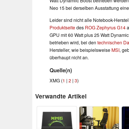
Watt Dynamiic Boost betrieben werden –
Neo 15 bei derselben Ausstattung eine
Leider sind nicht alle Notebook-Herstel
Produktseite
des
ROG Zephyrus G14
a
GPU mit 60 Watt plus 25 Watt Dynamic
betrieben wird, bei den
technischen Da
Hersteller, wie beispielsweise
MSI
, ge
überhaupt nicht an.
Quelle(n)
XMG (
1
|
2
|
3
)
Verwandte Artikel