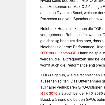
Nvidia keine dedizierten Max-Q-Grafikc
dem Markennamen Max-Q 3.0 einige 
auch den Dynamic Boost, welcher der 
Prozessor und vom Speicher abgezweig
Notebook-Hersteller können die TGP de
vorgegebenen Rahmens frei wählen. D
gleichzeitig bedeutet dies aber, dass s
Notebooks enorme Performance-Unter
RTX 3080 Laptop-GPU
kann beispielsw
werden, die Taktfrequenzen sind bei d
womit auch die Performance entspreche
XMG zeigt nun, wie die technischen D
aussehen sollten: Das Unternehmen g
TGP aller verfügbaren GPU-Optionen a
RTX 3070
als auch bei der RTX 3080 
Boost, während die beiden GPUs beim 