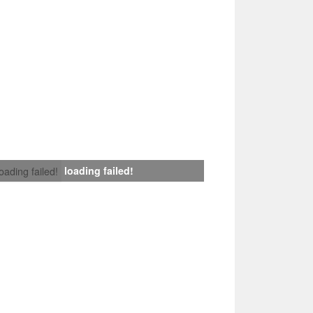
loading failed!
loading failed!