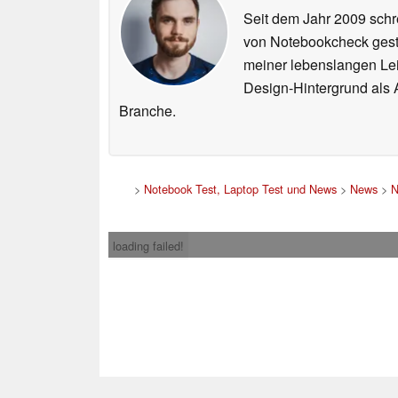
Seit dem Jahr 2009 schre
von Notebookcheck gest
meiner lebenslangen Lei
Design-Hintergrund als A
Branche.
>
Notebook Test, Laptop Test und News
>
News
>
N
loading failed!
Impress