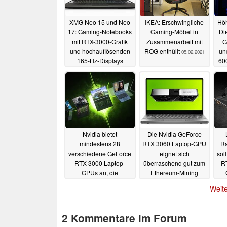
XMG Neo 15 und Neo
IKEA: Erschwingliche
Hö
17: Gaming-Notebooks
Gaming-Möbel in
Di
mit RTX-3000-Grafik
Zusammenarbeit mit
G
und hochauflösenden
ROG enthüllt
un
05.02.2021
165-Hz-Displays
60
vorgestellt
La
19.05.2021
Nvidia bietet
Die Nvidia GeForce
mindestens 28
RTX 3060 Laptop-GPU
Ra
verschiedene GeForce
eignet sich
sol
RTX 3000 Laptop-
überraschend gut zum
RT
GPUs an, die
Ethereum-Mining
schnellste RTX 3060
ü
26.01.2021
Weite
übertrifft die lahmste
RTX 3080
27.01.2021
2 Kommentare im Forum