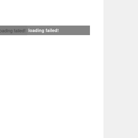
loading failed!
loading failed!