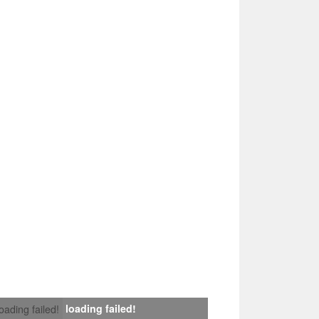
loading failed!
loading failed!