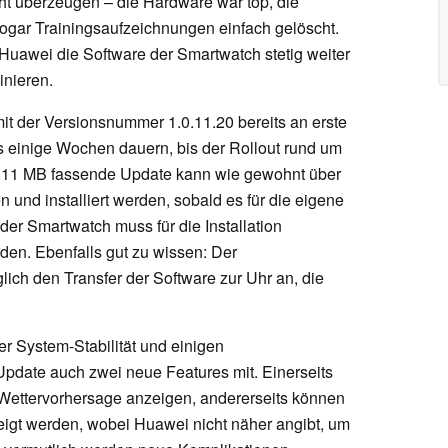
echt überzeugen – die Hardware war top, die
 sogar Trainingsaufzeichnungen einfach gelöscht.
Huawei die Software der Smartwatch stetig weiter
inieren.
t der Versionsnummer 1.0.11.20 bereits an erste
 es einige Wochen dauern, bis der Rollout rund um
4,11 MB fassende Update kann wie gewohnt über
 und installiert werden, sobald es für die eigene
er Smartwatch muss für die Installation
en. Ebenfalls gut zu wissen: Der
glich den Transfer der Software zur Uhr an, die
 System-Stabilität und einigen
pdate auch zwei neue Features mit. Einerseits
Wettervorhersage anzeigen, andererseits können
zeigt werden, wobei Huawei nicht näher angibt, um