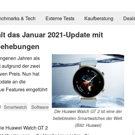
nchmarks & Tech
Externe Tests
Kaufberatung
Deal
lt das Januar 2021-Update mit
rbehebungen
angenen Jahren als
t aufgrund der zwei
ven Preis. Nun hat
date an die
ue Features eingeführt
1
Smartwatch
Software
Die Huawei Watch GT 2 ist eine der
beliebtesten Smartwatches der Welt.
(Bild: Huawei)
ie Huawei Watch GT 2