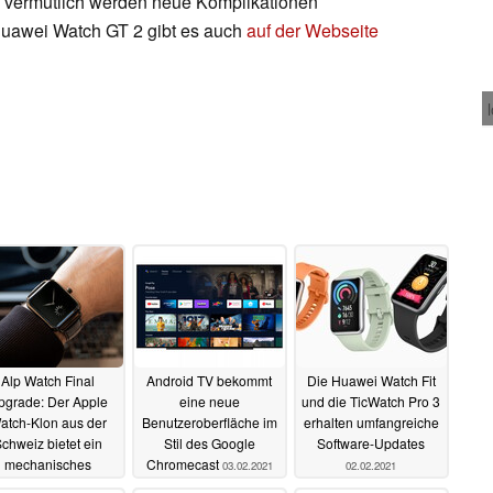
– vermutlich werden neue Komplikationen
 Huawei Watch GT 2 gibt es auch
auf der Webseite
Alp Watch Final
Android TV bekommt
Die Huawei Watch Fit
pgrade: Der Apple
eine neue
und die TicWatch Pro 3
atch-Klon aus der
Benutzeroberfläche im
erhalten umfangreiche
chweiz bietet ein
Stil des Google
Software-Updates
mechanisches
Chromecast
03.02.2021
02.02.2021
aderad" für 25.600