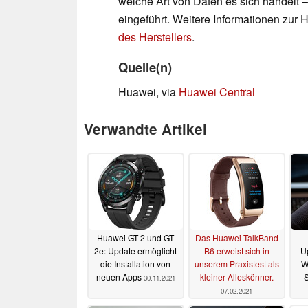
welche Art von Daten es sich handelt 
eingeführt. Weitere Informationen zur
des Herstellers
.
Quelle(n)
Huawei, via
Huawei Central
Verwandte Artikel
Huawei GT 2 und GT
Das Huawei TalkBand
2e: Update ermöglicht
B6 erweist sich in
U
die Installation von
unserem Praxistest als
W
neuen Apps
kleiner Alleskönner.
S
30.11.2021
07.02.2021
"L