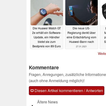
Die Huawei Watch GT
Die neue US-
2e erhält ein Software-
Regierung denkt über
M
Update, ein Händler
eine Entschärfung vom
p
bietet sie zum
Huawei-Bann nach
S
Bestpreis von 89 Euro
27.01.2021
01.02.2021
Weite
Kommentare
Fragen, Anregungen, zusätzliche Informatione
(auch ohne Anmeldung möglich)!
Diesen Artikel kommentieren / Antworten
Ältere News