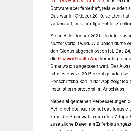
(
ca. 158 Euro auf Amazon
) nicht so r
Software aber fehlerhaft, teils wurden
Das war im Oktober 2019, seitdem hat 
verbessert, um derartige Fehler zu elim
So auch im Januar 2021-Update, das mi
Nutzer verteilt wird. Wie üblich dürfte
den Globus abgeschlossen ist. Das 2
die
Huawei Health App
heruntergeladen
Smartwatch angeboten wird. Der Akku d
mindestens zu 20 Prozent geladen werd
Fortschrittsbalken in der App zeigt ledi
Installation startet erst im Anschluss.
Neben allgemeinen Verbesserungen der
Fehlerbehebungen bringt das jüngste U
kann die Smartwatch nun eine 7-Tage-
zusätzliche Daten am Zifferblatt ange