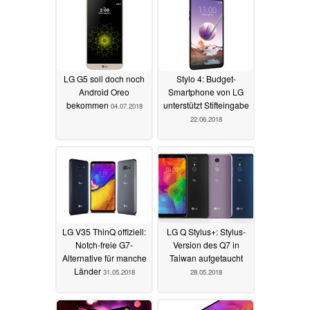
LG G5 soll doch noch
Stylo 4: Budget-
Android Oreo
Smartphone von LG
bekommen
unterstützt Stifteingabe
04.07.2018
22.06.2018
LG V35 ThinQ offiziell:
LG Q Stylus+: Stylus-
Notch-freie G7-
Version des Q7 in
Alternative für manche
Taiwan aufgetaucht
Länder
31.05.2018
28.05.2018