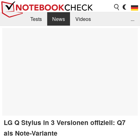
Tests
News
Videos
...
Benchmarks & Tech
Externe Tests
Kaufberatung
Deals
Suche
Jobs
Forum
LG Q Stylus in 3 Versionen offiziell: Q7
als Note-Variante