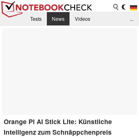
Tests
News
Videos
...
Benchmarks & Tech
Externe Tests
Kaufberatung
Deals
Suche
Jobs
Forum
Orange Pi AI Stick Lite: Künstliche
Intelligenz zum Schnäppchenpreis