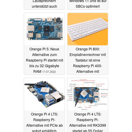
Lautsprechern
Windows 11 und ist auf
unterstützt auch
SBCs optimiert
Konsolen und PCs
26.11.2022
07.12.2022
Orange Pi 5: Neue
Orange Pi 800:
Alternative zum
Einplatinenrechner mit
Raspberry Pi startet mit
Tastatur ist eine
bis zu 32 Gigabyte
Raspberry Pi 400-
RAM
Alternative mit
17.07.2022
RK3399-SoC und
eMMC
08.06.2022
Orange Pi 4 LTS:
Orange Pi 4 LTS:
Raspberry Pi-
Raspberry Pi-
Alternative mit PCIe ab
Alternative mit RK3399
sofort erhältlich
startet ab 55 Dollar