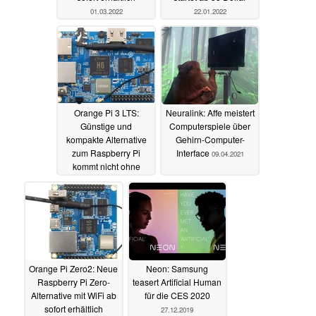
01.03.2022
22.01.2022
Orange Pi 3 LTS:
Neuralink: Affe meistert
Günstige und
Computerspiele über
kompakte Alternative
Gehirn-Computer-
zum Raspberry Pi
Interface
09.04.2021
kommt nicht ohne
Einschränkungen,
kostet rund 40 Euro
30.12.2021
Orange Pi Zero2: Neue
Neon: Samsung
Raspberry Pi Zero-
teasert Artificial Human
Alternative mit WiFi ab
für die CES 2020
sofort erhältlich
27.12.2019