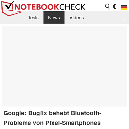
Tests
News
Videos
...
Benchmarks & Tech
Externe Tests
Kaufberatung
Deals
Suche
Jobs
Forum
Google: Bugfix behebt Bluetooth-
Probleme von Pixel-Smartphones