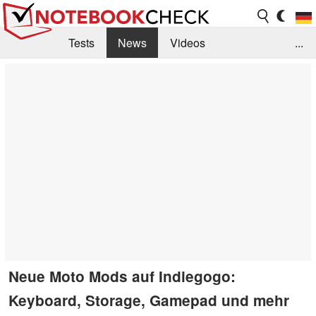
Tests
News
Videos
...
Benchmarks & Tech
Externe Tests
Kaufberatung
Deals
Suche
Jobs
Forum
Neue Moto Mods auf Indiegogo:
Keyboard, Storage, Gamepad und mehr