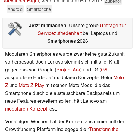
Alexander Fagot
,
Veröffentlicht am
05.03.2017
Zubehör
Android
Smartphone
Jetzt mitmachen:
Unsere große
Umfrage zur
Servicezufriedenheit
bei Laptops und
Smartphones 2026
Modularen Smartphones wurde zwar keine gute Zukunft
vorhergesagt, doch Lenovo stemmt sich mit aller Kraft
gegen das von Google (
Project Ara
) und LG (
G5
)
ausgerufene Ende der modularen Konzepte. Beim
Moto
Z
und
Moto Z Play
mit seinen Moto Mods, die das
Smartphone durch die austauschbare Backpanels um
neue Features erweitern sollen, hält Lenovo am
modularen Konzept
fest.
Vor einigen Wochen hat der Konzern zusammen mit der
Crowdfunding-Plattform Indiegogo die "
Transform the