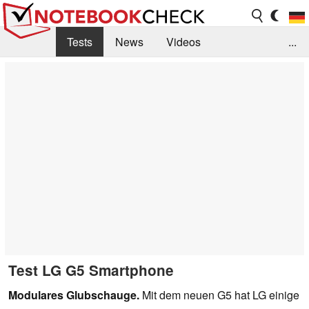
Tests
News
Videos
...
Benchmarks & Tech
Externe Tests
Kaufberatung
Deals
Suche
Jobs
Forum
Test LG G5 Smartphone
Modulares Glubschauge.
Mit dem neuen G5 hat LG einige