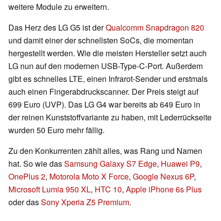
weitere Module zu erweitern.
Das Herz des LG G5 ist der
Qualcomm Snapdragon 820
und damit einer der schnellsten SoCs, die momentan
hergestellt werden. Wie die meisten Hersteller setzt auch
LG nun auf den modernen USB-Type-C-Port. Außerdem
gibt es schnelles LTE, einen Infrarot-Sender und erstmals
auch einen Fingerabdruckscanner. Der Preis steigt auf
699 Euro (UVP). Das LG G4 war bereits ab 649 Euro in
der reinen Kunststoffvariante zu haben, mit Lederrückseite
wurden 50 Euro mehr fällig.
Zu den Konkurrenten zählt alles, was Rang und Namen
hat. So wie das
Samsung Galaxy S7 Edge
,
Huawei P9
,
OnePlus 2
,
Motorola Moto X Force
,
Google Nexus 6P
,
Microsoft Lumia 950 XL
,
HTC 10
,
Apple iPhone 6s Plus
oder das
Sony Xperia Z5 Premium
.