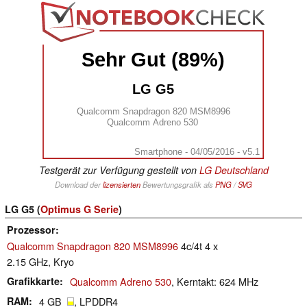
Sehr Gut (89%)
LG G5
Qualcomm Snapdragon 820 MSM8996
Qualcomm Adreno 530
Smartphone - 04/05/2016 - v5.1
Testgerät zur Verfügung gestellt von
LG Deutschland
Download der
lizensierten
Bewertungsgrafik als
PNG
/
SVG
LG G5 (
Optimus G Serie
)
Prozessor
Qualcomm Snapdragon 820 MSM8996
4c/4t 4 x
2.15 GHz, Kryo
Grafikkarte
Qualcomm Adreno 530
, Kerntakt: 624 MHz
RAM
4 GB
, LPDDR4