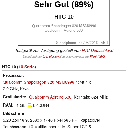
Sehr Gut (89%)
HTC 10
Qualcomm Snapdragon 820 MSM8996
Qualcomm Adreno 530
Smartphone - 09/05/2016 - v5.1
Testgerät zur Verfügung gestellt von
HTC Deutschland
Download der
lizensierten
Bewertungsgrafik als
PNG
/
SVG
HTC 10 (
10 Serie
)
Prozessor
Qualcomm Snapdragon 820 MSM8996
4c/4t 4 x
2.2 GHz, Kryo
Grafikkarte
Qualcomm Adreno 530
, Kerntakt: 624 MHz
RAM
4 GB
, LPDDR4
Bildschirm
5.20 Zoll 16:9, 2560 x 1440 Pixel 565 PPI, kapazitiver
Touchscreen, 10 Multitouchpunkte, Super LCD 5,