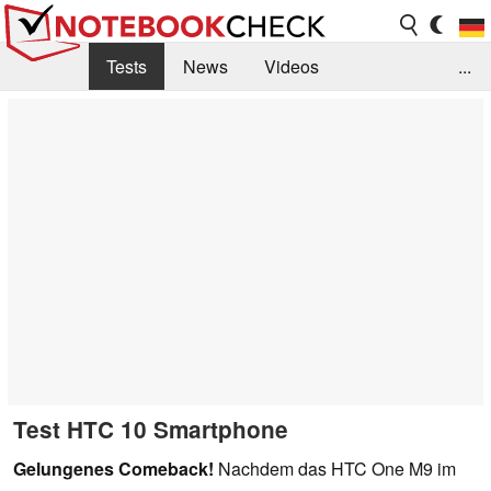
Tests
News
Videos
...
Benchmarks & Tech
Externe Tests
Kaufberatung
Deals
Suche
Jobs
Forum
Test HTC 10 Smartphone
Gelungenes Comeback!
Nachdem das HTC One M9 im