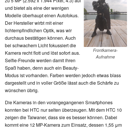
zu 5 MP (2.592 x 1.944 Pixel, 4:3) auf
und bietet als eine der wenigen
Modelle überhaupt einen Autofokus.
Der Hersteller wirbt mit einer
lichtempfindlichen Optik, was wir
durchaus bestätigen können. Auch
bei schwachem Licht fokussiert die
Frontkamera-
Kamera recht flott und löst sofort aus.
Aufnahme
Selfie-Freunde werden damit ihren
Spaß haben, denn auch ein Beauty-
Modus ist vorhanden. Farben werden jedoch etwas blass
dargestellt und in voller Größe lässt auch die Schärfe zu
wünschen übrig.
Die Kameras in den vorangegangenen Smartphones
konnten bei HTC nur selten überzeugen. Mit dem HTC 10
zeigen die Taiwaner, dass sie es besser können. Dabei
kommt eine 12 MP-Kamera zum Einsatz, dessen 1,55 μm