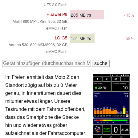
UFS 2.0 Flash
Huawei P9
205
MBit/s
-43%
Mali-T880 MP4, Kirin 955, 32 GB
eMMC Flash
LG G5
151
MBit/s
-58%
Adreno 530, 820 MSM8996, 32 GB
eMMC Flash
Im Freien ermittelt das Moto Z den
Standort zügig auf bis zu 3 Meter
genau, in Innenräumen dauert dies
mitunter etwas länger. Unsere
Testrunde mit dem Fahrrad offenbart,
dass das Smartphone die Strecke
hin und wieder etwas gröber
aufzeichnet als der Fahrradcomputer