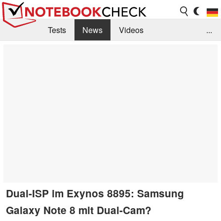
Tests
News
Videos
...
Benchmarks & Tech
Externe Tests
Kaufberatung
Deals
Suche
Jobs
Forum
Dual-ISP im Exynos 8895: Samsung
Galaxy Note 8 mit Dual-Cam?