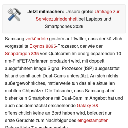
Jetzt mitmachen:
Unsere große
Umfrage zur
Servicezufriedenheit
bei Laptops und
Smartphones 2026
Samsung
verkündete
gestern auf Twitter, dass der kürzlich
vorgestellte
Exynos 8895
-Prozessor, der wie der
Snapdragon 835
von Qualcomm im energiesparenden 10
nm-FinFET-Verfahren produziert wird, mit doppelt
ausgeführtem Image Signal Prozessor (ISP) ausgestattet
ist und somit auch Dual-Cams unterstützt. An sich nichts
außergewöhnliches, mittlerweile tun das alle aktuellen
mobilen Chipsätze. Die Tatsache, dass Samsung aber
bisher kein Smartphone mit Dual-Cam im Angebot hat und
auch das demnächst erscheinende
Galaxy S8
offensichtlich keine an Bord haben wird, befeuert nun
erste Gerüchte zum Nachfolger des
eingestampften
Galaxy Note 7 aus dem Vorjahr.