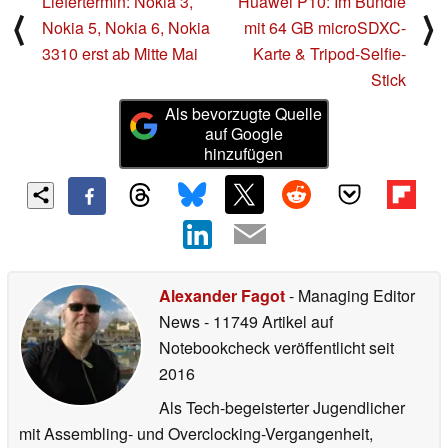
Liefertermin: Nokia 3,
Huawei P10: Im Bundle
⟨
⟩
Nokia 5, Nokia 6, Nokia
mit 64 GB microSDXC-
3310 erst ab Mitte Mai
Karte & Tripod-Selfie-
Stick
Als bevorzugte Quelle
auf Google
hinzufügen
Alexander Fagot
- Managing Editor
News
- 11749 Artikel auf
Notebookcheck veröffentlicht
seit
2016
Als Tech-begeisterter Jugendlicher
mit Assembling- und Overclocking-Vergangenheit,