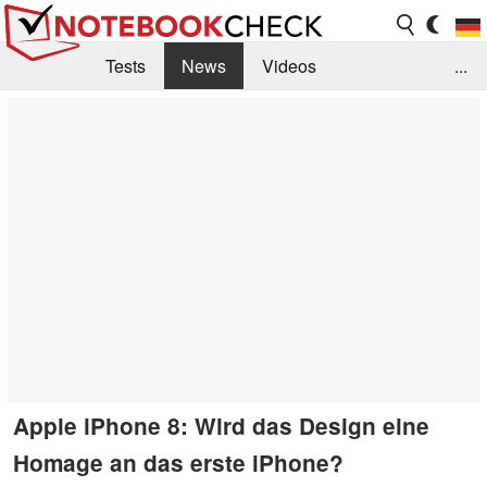
Tests
News
Videos
...
Benchmarks & Tech
Externe Tests
Kaufberatung
Deals
Suche
Jobs
Forum
Apple iPhone 8: Wird das Design eine
Homage an das erste iPhone?