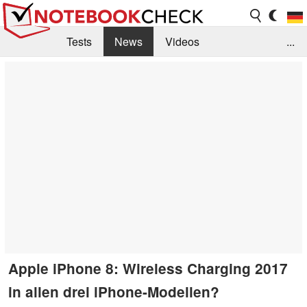
Tests
News
Videos
...
Benchmarks & Tech
Externe Tests
Kaufberatung
Deals
Suche
Jobs
Forum
Apple iPhone 8: Wireless Charging 2017
in allen drei iPhone-Modellen?