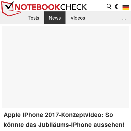
Tests
News
Videos
...
Benchmarks & Tech
Externe Tests
Kaufberatung
Deals
Suche
Jobs
Forum
Apple iPhone 2017-Konzeptvideo: So
könnte das Jubiläums-iPhone aussehen!