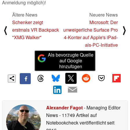
Anmeldung möglich)!
Ältere News
Neuere News
Schenker zeigt
Microsoft: Der
⟨
⟩
erstmals VR Backpack
unweigerliche Surface Pro
"XMG Walker"
4-Konter auf Apple's iPad-
als-PC-Initiative
Als bevorzugte Quelle
auf Google
hinzufügen
Alexander Fagot
- Managing Editor
News
- 11749 Artikel auf
Notebookcheck veröffentlicht
seit