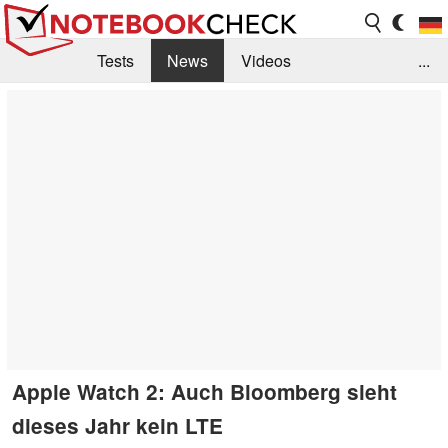
Tests
News
Videos
...
Benchmarks & Tech
Externe Tests
Kaufberatung
Deals
Suche
Jobs
Forum
Apple Watch 2: Auch Bloomberg sieht
dieses Jahr kein LTE