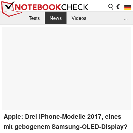
Tests
News
Videos
...
Benchmarks & Tech
Externe Tests
Kaufberatung
Deals
Suche
Jobs
Forum
Apple: Drei iPhone-Modelle 2017, eines
mit gebogenem Samsung-OLED-Display?