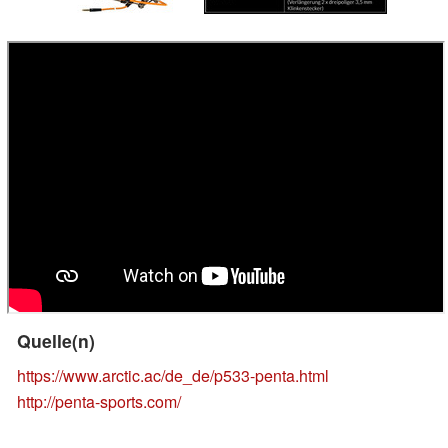
Quelle(n)
https://www.arctic.ac/de_de/p533-penta.html
http://penta-sports.com/