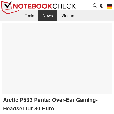
Tests
News
Videos
...
Benchmarks & Tech
Externe Tests
Kaufberatung
Deals
Suche
Jobs
Forum
Arctic P533 Penta: Over-Ear Gaming-
Headset für 80 Euro