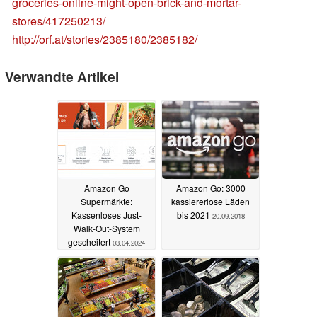
groceries-online-might-open-brick-and-mortar-
stores/417250213/
http://orf.at/stories/2385180/2385182/
Verwandte Artikel
Amazon Go
Amazon Go: 3000
Supermärkte:
kassiererlose Läden
Kassenloses Just-
bis 2021
20.09.2018
Walk-Out-System
gescheitert
03.04.2024