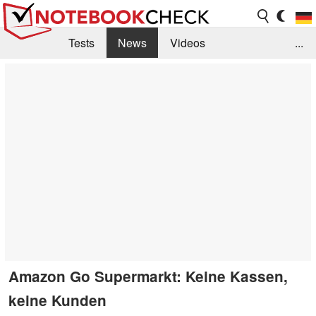
Tests
News
Videos
...
Benchmarks & Tech
Externe Tests
Kaufberatung
Deals
Suche
Jobs
Forum
Amazon Go Supermarkt: Keine Kassen,
keine Kunden