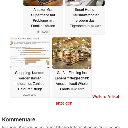
Amazon Go:
Smart Home:
Supermarkt hat
Haushaltsroboter
Probleme mit
erobern das
Familienkäufen
Eigenheim
26.09.2017
16.11.2017
Shopping: Kunden
Großer Einstieg ins
werden immer
Lebensmittelgeschäft:
intoleranter, Zahl der
Amazon kauft Whole
Retouren steigt
Foods
16.06.2017
30.06.2017
Weitere Artikel
anzeigen
Kommentare
Fragen, Anregungen, zusätzliche Informationen zu diesem