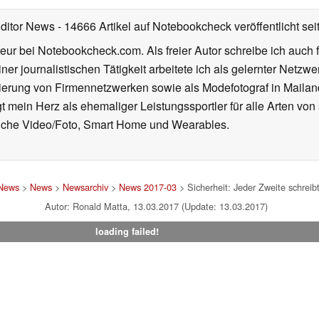
Editor News
- 14666 Artikel auf Notebookcheck veröffentlicht
sei
eur bei Notebookcheck.com. Als freier Autor schreibe ich auch 
ner journalistischen Tätigkeit arbeitete ich als gelernter Netzw
ierung von Firmennetzwerken sowie als Modefotograf in Mailan
 mein Herz als ehemaliger Leistungssportler für alle Arten von
reiche Video/Foto, Smart Home und Wearables.
 News
>
News
>
Newsarchiv
>
News 2017-03
> Sicherheit: Jeder Zweite schreib
Autor: Ronald Matta, 13.03.2017 (Update: 13.03.2017)
loading failed!