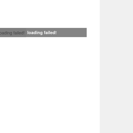
loading failed!
loading failed!