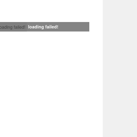
loading failed!
loading failed!