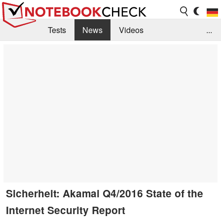
Tests
News
Videos
...
Benchmarks & Tech
Externe Tests
Kaufberatung
Deals
Suche
Jobs
Forum
Sicherheit: Akamai Q4/2016 State of the
Internet Security Report