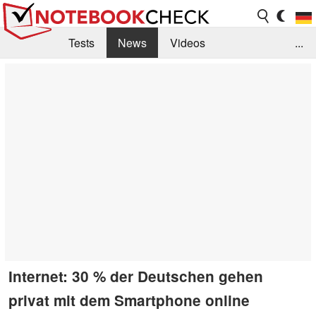
Tests
News
Videos
...
Benchmarks & Tech
Externe Tests
Kaufberatung
Deals
Suche
Jobs
Forum
Internet: 30 % der Deutschen gehen
privat mit dem Smartphone online