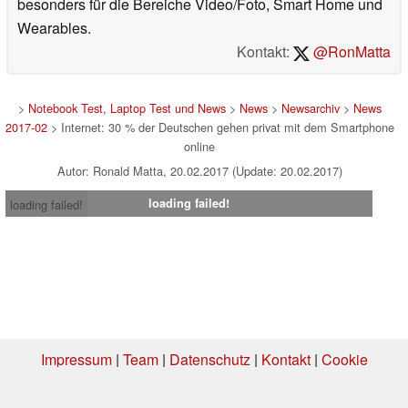
besonders für die Bereiche Video/Foto, Smart Home und
Wearables.
Kontakt:
@RonMatta
>
Notebook Test, Laptop Test und News
>
News
>
Newsarchiv
>
News
2017-02
> Internet: 30 % der Deutschen gehen privat mit dem Smartphone
online
Autor: Ronald Matta, 20.02.2017 (Update: 20.02.2017)
loading failed!
loading failed!
Impressum
|
Team
|
Datenschutz
|
Kontakt
|
Cookie
Einstellungen
| 06.08.2026 12:40
* Beim Kauf über einen Affiliate-Link kann Notebookcheck eine Vergütung