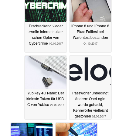
Erschreckend: Jeder
iPhone 8 und iPhone 8
zweite Internetnutzer
Plus: Falltest bei
schon Opfer von
Warentest bestanden
Cybercrime
10.10.2017
04.10.2017
Yubikey 4C Nano: Der
Passwörter unbedingt
kleinste Token für USB-
ändern: OneLogin
C von Yubico
wurde gehackt,
27.09.2017
Kennwörter vielleicht
gestohlen
02.06.2017