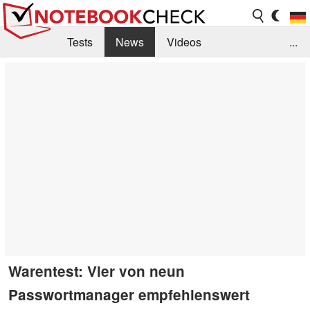
Tests
News
Videos
...
Benchmarks & Tech
Externe Tests
Kaufberatung
Deals
Suche
Jobs
Forum
Warentest: Vier von neun
Passwortmanager empfehlenswert