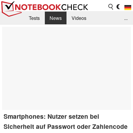
Tests
News
Videos
...
Benchmarks & Tech
Externe Tests
Kaufberatung
Deals
Suche
Jobs
Forum
Smartphones: Nutzer setzen bei
Sicherheit auf Passwort oder Zahlencode