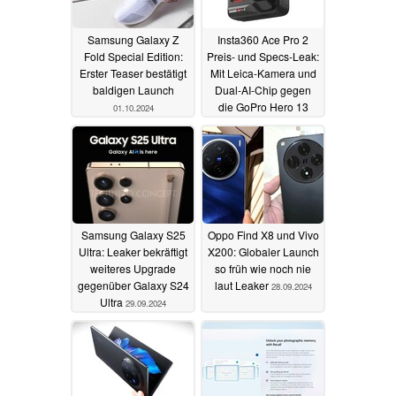
Samsung Galaxy Z
Insta360 Ace Pro 2
Fold Special Edition:
Preis- und Specs-Leak:
Erster Teaser bestätigt
Mit Leica-Kamera und
baldigen Launch
Dual-AI-Chip gegen
die GoPro Hero 13
01.10.2024
Black Actioncam
29.09.2024
Samsung Galaxy S25
Oppo Find X8 und Vivo
Ultra: Leaker bekräftigt
X200: Globaler Launch
weiteres Upgrade
so früh wie noch nie
gegenüber Galaxy S24
laut Leaker
28.09.2024
Ultra
29.09.2024