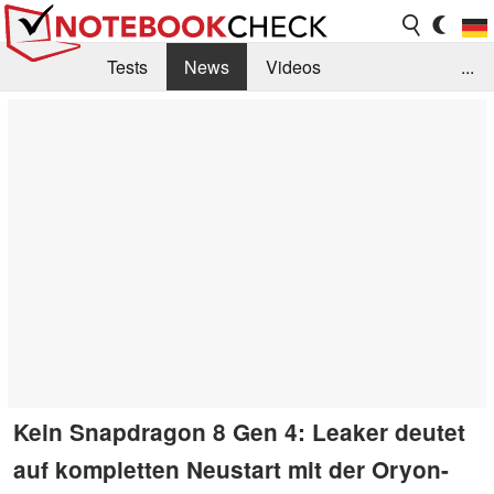
Tests
News
Videos
...
Benchmarks & Tech
Externe Tests
Kaufberatung
Deals
Suche
Jobs
Forum
Kein Snapdragon 8 Gen 4: Leaker deutet
auf kompletten Neustart mit der Oryon-