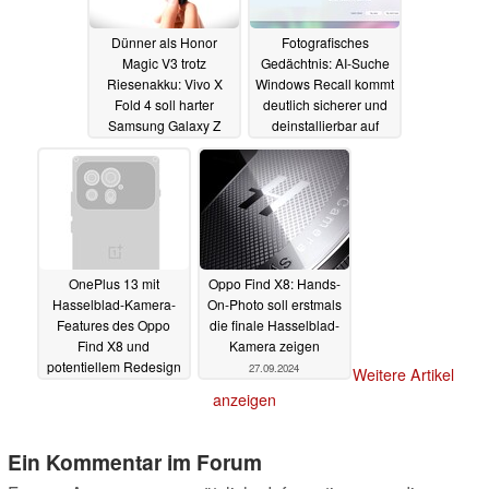
Dünner als Honor
Fotografisches
Magic V3 trotz
Gedächtnis: AI-Suche
Riesenakku: Vivo X
Windows Recall kommt
Fold 4 soll harter
deutlich sicherer und
Samsung Galaxy Z
deinstallierbar auf
Fold 7 Gegner werden
CoPilot+ PCs zurück
28.09.2024
28.09.2024
OnePlus 13 mit
Oppo Find X8: Hands-
Hasselblad-Kamera-
On-Photo soll erstmals
Features des Oppo
die finale Hasselblad-
Find X8 und
Kamera zeigen
potentiellem Redesign
27.09.2024
Weitere Artikel
erwartet
28.09.2024
anzeigen
Ein Kommentar im Forum