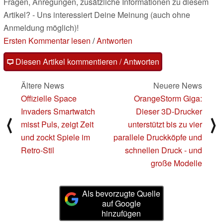
Fragen, Anregungen, zusätzliche Informationen zu diesem
Artikel? - Uns interessiert Deine Meinung (auch ohne
Anmeldung möglich)!
Ersten Kommentar lesen
/
Antworten
Diesen Artikel kommentieren / Antworten
Ältere News
Neuere News
Offizielle Space
OrangeStorm Giga:
Invaders Smartwatch
Dieser 3D-Drucker
⟨
⟩
misst Puls, zeigt Zeit
unterstützt bis zu vier
und zockt Spiele im
parallele Druckköpfe und
Retro-Stil
schnellen Druck - und
große Modelle
Als bevorzugte Quelle
auf Google
hinzufügen