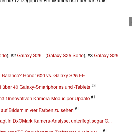
ch die 12 Megapixel Frontkamera ist offenbar exakt
rie
), #2
Galaxy S25+
(
Galaxy S25 Serie
), #3
Galaxy S25
e Balance? Honor 600 vs. Galaxy S25 FE
#3
f über 40 Galaxy-Smartphones und -Tablets
#1
hält innovativen Kamera-Modus per Update
#1
auf Bildern in vier Farben zu sehen
t in DxOMark Kamera-Analyse, unterliegt sogar G...
#1