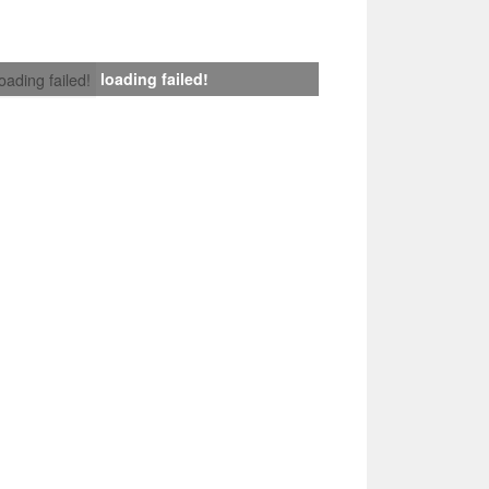
loading failed!
loading failed!