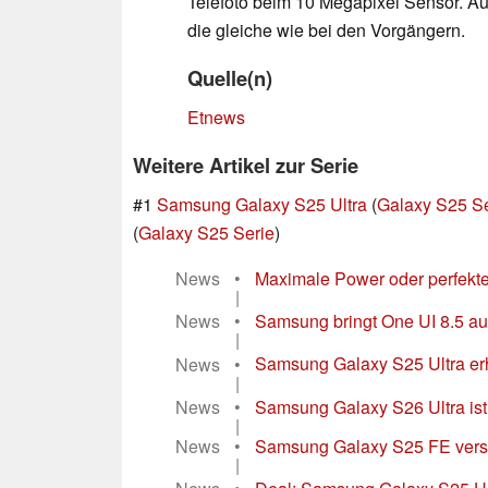
Telefoto beim 10 Megapixel Sensor. Au
die gleiche wie bei den Vorgängern.
Quelle(n)
Etnews
Weitere Artikel zur Serie
#1
Samsung Galaxy S25 Ultra
(
Galaxy S25 Se
(
Galaxy S25 Serie
)
News
•
Maximale Power oder perfekt
|
News
•
Samsung bringt One UI 8.5 au
|
News
•
Samsung Galaxy S25 Ultra er
|
News
•
Samsung Galaxy S26 Ultra ist 
|
News
•
Samsung Galaxy S25 FE versag
|