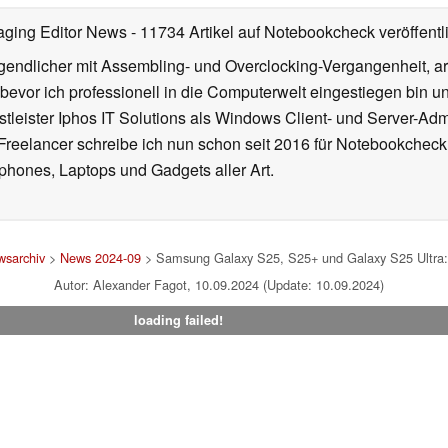
aging Editor News
- 11734 Artikel auf Notebookcheck veröffentl
gendlicher mit Assembling- und Overclocking-Vergangenheit, arb
 bevor ich professionell in die Computerwelt eingestiegen bin 
stleister Iphos IT Solutions als Windows Client- und Server-Ad
 Freelancer schreibe ich nun schon seit 2016 für Notebookcheck
phones, Laptops und Gadgets aller Art.
wsarchiv
>
News 2024-09
> Samsung Galaxy S25, S25+ und Galaxy S25 Ultra: K
Autor: Alexander Fagot, 10.09.2024 (Update: 10.09.2024)
loading failed!