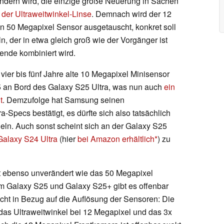
dern wird, die einzige große Neuerung in Sachen
r der Ultraweitwinkel-Linse
. Demnach wird der 12
 50 Megapixel Sensor ausgetauscht, konkret soll
 der in etwa gleich groß wie der Vorgänger ist
lende kombiniert wird.
e vier bis fünf Jahre alte 10 Megapixel Minisensor
25 an Bord des Galaxy S25 Ultra, was nun auch
ein
t
. Demzufolge hat Samsung seinen
-Specs bestätigt, es dürfte sich also tatsächlich
eln. Auch sonst scheint sich an der Galaxy S25
Galaxy S24 Ultra
(hier
bei Amazon erhältlich
) zu
 ebenso unverändert wie das 50 Megapixel
am Galaxy S25 und Galaxy S25+ gibt es offenbar
ht in Bezug auf die Auflösung der Sensoren: Die
das Ultraweitwinkel bei 12 Megapixel und das 3x