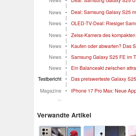
News
•
Deal: Samsung Galaxy S25 Ultr
|
News
•
Deal: Samsung Galaxy S25 mit
|
News
•
OLED-TV-Deal: Riesiger Sams
|
News
•
Zeiss-Kamera des kompakten Vi
|
News
•
Kaufen oder abwarten? Das Sa
|
News
•
Samsung Galaxy S25 FE im Tes
|
News
•
Ein Balanceakt zwischen attrak
|
Testbericht
•
Das preiswerteste Galaxy S25 s
|
Magazine
•
iPhone 17 Pro Max: Neue Apple
...
Verwandte Artikel