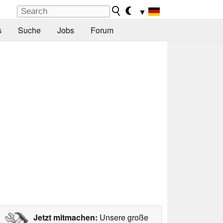
▼
s
Suche
Jobs
Forum
Jetzt mitmachen:
Unsere große