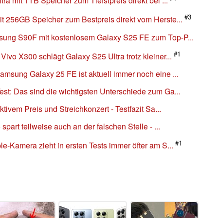
a mit 1TB Speicher zum Tiefstpreis direkt bei ...
#3
 256GB Speicher zum Bestpreis direkt vom Herste...
ung S90F mit kostenlosem Galaxy S25 FE zum Top-P...
#1
vo X300 schlägt Galaxy S25 Ultra trotz kleiner...
msung Galaxy 25 FE ist aktuell immer noch eine ...
t: Das sind die wichtigsten Unterschiede zum Ga...
tivem Preis und Streichkonzert - Testfazit Sa...
part teilweise auch an der falschen Stelle - ...
#1
-Kamera zieht in ersten Tests immer öfter am S...