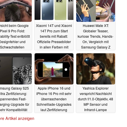
rsicht beim Google
Xiaomi 14T und Xiaomi
Huawei Mate XT:
Pixel 9 Pro Fold:
14T Pro zum Start
Globaler Teaser,
ability-Test entblößt
bereits mit Rabatt:
kuriose Trends, Hands-
Designfehler und
Offizielle Pressebilder
On, Vergleich mit
Schwachstellen
in allen Farben mit
Samsung Galaxy Z
einer Überraschung
Fold 6 und
14.09.2024
Ersatzteilkosten
13.09.2024
12.09.2024
msung Galaxy S25
Apple iPhone 16 und
Yashica Explorer
ltra Zertifizierung:
iPhone 16 Pro mit sehr
verspricht Nachtsicht
pannendes Fast-
überraschenden
durch f/1.0-Objektiv, 48
arging-Upgrade für
Schnelllade-Upgrades
MP Sensor und
ehr Kompatibilität
laut Zertifizierung
Infrarot-Lampe
nd Sat-Anbindung
12.09.2024
11.09.2024
re Artikel anzeigen
12.09.2024