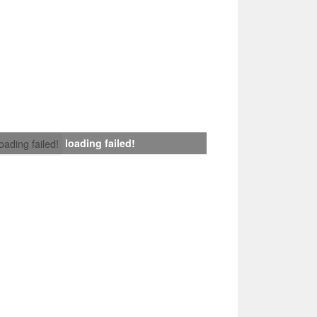
loading failed!
loading failed!