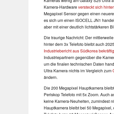
Kameras wenig am Galaxy S25 Ultra än
Kamera-Hardware
versteckt sich hinte
Megapixel Sensor gegen einen neueren
es sich um einen ISOCELL JN1 handeln,
aber mit einer deutlich lichtstärkeren B
Die traurige Nachricht: Der mittlerweil
hinter dem 3x Telefoto bleibt auch 20
Industriebericht aus Südkorea bekräftig
Industriepartnern gegenüber die Kamera
um die finalen technischen Daten hand
Ultra Kamera nichts im Vergleich zum
ändern.
Die 200 Megapixel Hauptkamera bleibt
Periskop Telefoto mit 5x Zoom. Auch 
keine Kamera-Neuheiten, zumindest nic
Hauptkamera bleibt bei 50 Megapixel, 