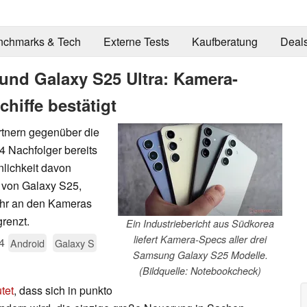
nchmarks & Tech
Externe Tests
Kaufberatung
Deal
und Galaxy S25 Ultra: Kamera-
chiffe bestätigt
rtnern gegenüber die
4 Nachfolger bereits
nlichkeit davon
 von Galaxy S25,
ehr an den Kameras
grenzt.
Ein Industriebericht aus Südkorea
liefert Kamera-Specs aller drei
4
Android
Galaxy S
Samsung Galaxy S25 Modelle.
(Bildquelle: Notebookcheck)
tet
, dass sich in punkto