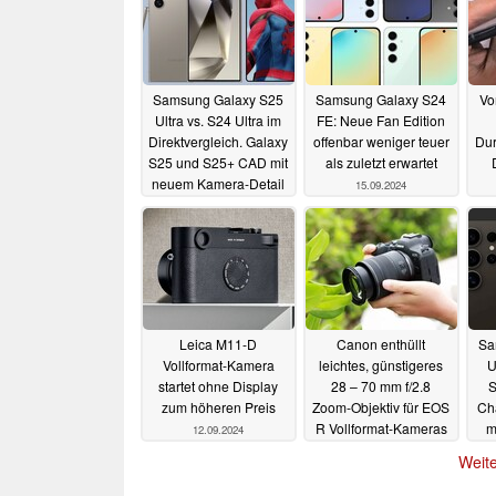
Samsung Galaxy S25
Samsung Galaxy S24
Vo
Ultra vs. S24 Ultra im
FE: Neue Fan Edition
Direktvergleich. Galaxy
offenbar weniger teuer
Dur
S25 und S25+ CAD mit
als zuletzt erwartet
neuem Kamera-Detail
15.09.2024
15.09.2024
Leica M11-D
Canon enthüllt
Sa
Vollformat-Kamera
leichtes, günstigeres
U
startet ohne Display
28 – 70 mm f/2.8
S
zum höheren Preis
Zoom-Objektiv für EOS
Ch
R Vollformat-Kameras
m
12.09.2024
u
12.09.2024
Weite