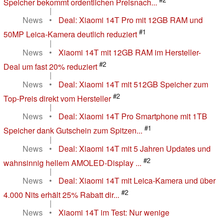
Speicher bekommt ordentlichen Preisnach...
|
News
•
Deal: Xiaomi 14T Pro mit 12GB RAM und
#1
50MP Leica-Kamera deutlich reduziert
|
News
•
Xiaomi 14T mit 12GB RAM im Hersteller-
#2
Deal um fast 20% reduziert
|
News
•
Deal: Xiaomi 14T mit 512GB Speicher zum
#2
Top-Preis direkt vom Hersteller
|
News
•
Deal: Xiaomi 14T Pro Smartphone mit 1TB
#1
Speicher dank Gutschein zum Spitzen...
|
News
•
Deal: Xiaomi 14T mit 5 Jahren Updates und
#2
wahnsinnig hellem AMOLED-Display ...
|
News
•
Deal: Xiaomi 14T mit Leica-Kamera und über
#2
4.000 Nits erhält 25% Rabatt dir...
|
News
•
Xiaomi 14T im Test: Nur wenige