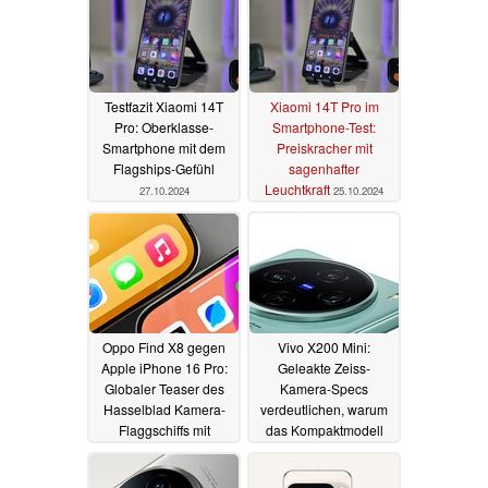
Testfazit Xiaomi 14T
Xiaomi 14T Pro im
Pro: Oberklasse-
Smartphone-Test:
Smartphone mit dem
Preiskracher mit
Flagships-Gefühl
sagenhafter
Leuchtkraft
27.10.2024
25.10.2024
Oppo Find X8 gegen
Vivo X200 Mini:
Apple iPhone 16 Pro:
Geleakte Zeiss-
Globaler Teaser des
Kamera-Specs
Hasselblad Kamera-
verdeutlichen, warum
Flaggschiffs mit
das Kompaktmodell
Displayrandvergleich
offenbar als Vivo
X200+ startet
20.09.2024
20.09.2024