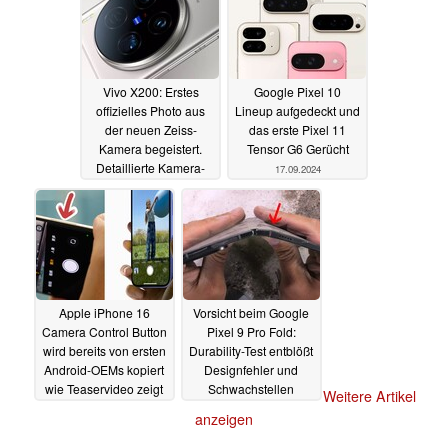
Vivo X200: Erstes
Google Pixel 10
offizielles Photo aus
Lineup aufgedeckt und
der neuen Zeiss-
das erste Pixel 11
Kamera begeistert.
Tensor G6 Gerücht
Detaillierte Kamera-
17.09.2024
Specs vom Leaker
18.09.2024
Apple iPhone 16
Vorsicht beim Google
Camera Control Button
Pixel 9 Pro Fold:
wird bereits von ersten
Durability-Test entblößt
Android-OEMs kopiert
Designfehler und
wie Teaservideo zeigt
Schwachstellen
Weitere Artikel
15.09.2024
14.09.2024
anzeigen