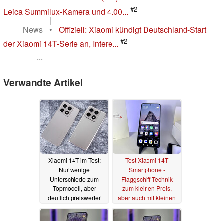
#2
Leica Summilux-Kamera und 4.00...
|
News
•
Offiziell: Xiaomi kündigt Deutschland-Start
#2
der Xiaomi 14T-Serie an, Intere...
...
Verwandte Artikel
Xiaomi 14T im Test:
Test Xiaomi 14T
Nur wenige
Smartphone -
Unterschiede zum
Flaggschiff-Technik
Topmodell, aber
zum kleinen Preis,
deutlich preiswerter
aber auch mit kleinen
Schwächen
13.11.2024
11.11.2024