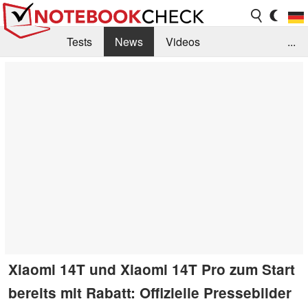
Tests
News
Videos
...
Benchmarks & Tech
Externe Tests
Kaufberatung
Deals
Suche
Jobs
Forum
Xiaomi 14T und Xiaomi 14T Pro zum Start
bereits mit Rabatt: Offizielle Pressebilder