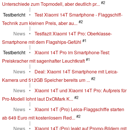
#2
Unterschiede zum Topmodell, aber deutlich pr...
|
Testbericht
•
Test Xiaomi 14T Smartphone - Flaggschiff-
#2
Technik zum kleinen Preis, aber au...
|
News
•
Testfazit Xiaomi 14T Pro: Oberklasse-
#1
Smartphone mit dem Flagships-Gefühl
|
Testbericht
•
Xiaomi 14T Pro im Smartphone-Test:
#1
Preiskracher mit sagenhafter Leuchtkraft
|
News
•
Deal: Xiaomi 14T Smartphone mit Leica-
#2
Kamera und 512GB Speicher bereits um ...
|
News
•
Xiaomi 14T und Xiaomi 14T Pro: Aufpreis für
#2
Pro-Modell lohnt laut DxOMark K...
|
News
•
Xiaomi 14T (Pro) Leica-Flaggschiffe starten
#2
ab 649 Euro mit kostenlosem Red...
|
News
•
Xiaomi 14T (Pro) leakt auf Promo-Bildern mit