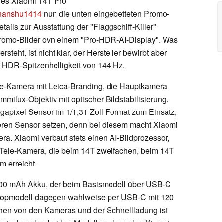
des Xiaomi 14T Pro
anshu1414
nun die unten eingebetteten Promo-
etails zur Ausstattung der "Flaggschiff-Killer"
 Promo-Bilder ovn einem "Pro-HDR-AI-Display". Was
teht, ist nicht klar, der Hersteller bewirbt aber
 HDR-Spitzenhelligkeit von 144 Hz.
le-Kamera mit Leica-Branding, die Hauptkamera
ummilux-Objektiv mit optischer Bildstabilisierung.
apixel Sensor im 1/1,31 Zoll Format zum Einsatz,
neren Sensor setzen, denn bei diesem macht Xiaomi
. Xiaomi verbaut stets einen AI-Bildprozessor,
 Tele-Kamera, die beim 14T zweifachen, beim 14T
 erreicht.
.000 mAh Akku, der beim Basismodell über USB-C
m Topmodell dagegen wahlweise per USB-C mit 120
ehen von den Kameras und der Schnellladung ist