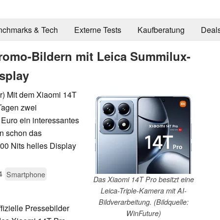
nchmarks & Tech
Externe Tests
Kaufberatung
Deal
Promo-Bildern mit Leica Summilux-
splay
r) Mit dem Xiaomi 14T
Tagen zwei
9 Euro ein interessantes
nn schon das
00 Nits helles Display
4
Smartphone
Das Xiaomi 14T Pro besitzt eine
Leica-Triple-Kamera mit AI-
Bildverarbeitung. (Bildquelle:
izielle Pressebilder
WinFuture)