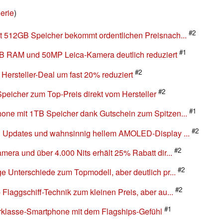
erie
)
#2
t 512GB Speicher bekommt ordentlichen Preisnach...
#1
GB RAM und 50MP Leica-Kamera deutlich reduziert
#2
ersteller-Deal um fast 20% reduziert
#2
peicher zum Top-Preis direkt vom Hersteller
#1
one mit 1TB Speicher dank Gutschein zum Spitzen...
#2
n Updates und wahnsinnig hellem AMOLED-Display ...
#2
mera und über 4.000 Nits erhält 25% Rabatt dir...
#2
e Unterschiede zum Topmodell, aber deutlich pr...
#2
Flaggschiff-Technik zum kleinen Preis, aber au...
#1
erklasse-Smartphone mit dem Flagships-Gefühl