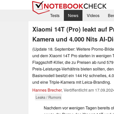
Tests
News
Videos
Be
Xiaomi 14T (Pro) leakt auf 
Kamera und 4.000 Nits AI-Di
(Update 18. September: Weitere Promo-Bilde
und dem Xiaomi 14T Pro starten in wenigen 
Flaggschiff-Killer, die zu Preisen ab rund 57
Preis-Leistungs-Verhältnis bieten sollten, de
Basismodell besitzt ein 144 Hz schnelles, 4.0
und eine Triple-Kamera mit Leica-Branding.
Hannes Brecher
,
Veröffentlicht am
17.09.202
Leaks / Rumors
Nachdem vor wenigen Tagen bereits off