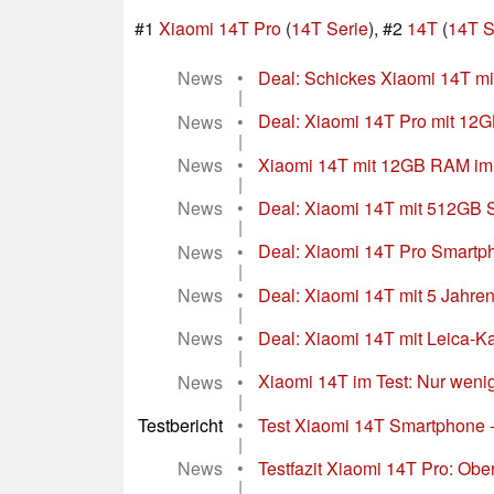
#1
Xiaomi 14T Pro
(
14T Serie
), #2
14T
(
14T S
News
•
Deal: Schickes Xiaomi 14T mi
|
News
•
Deal: Xiaomi 14T Pro mit 12
|
News
•
Xiaomi 14T mit 12GB RAM im H
|
News
•
Deal: Xiaomi 14T mit 512GB S
|
News
•
Deal: Xiaomi 14T Pro Smartph
|
News
•
Deal: Xiaomi 14T mit 5 Jahre
|
News
•
Deal: Xiaomi 14T mit Leica-Ka
|
News
•
Xiaomi 14T im Test: Nur wenig
|
Testbericht
•
Test Xiaomi 14T Smartphone - 
|
News
•
Testfazit Xiaomi 14T Pro: Ob
|