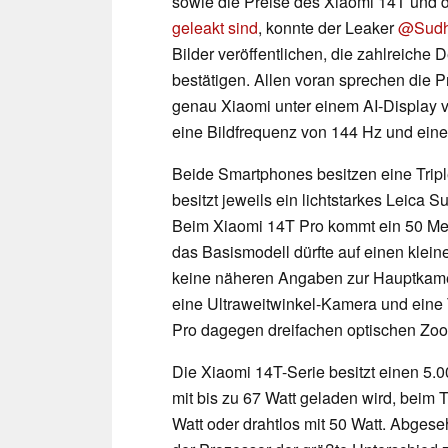
sowie die Preise des Xiaomi 14T und 
geleakt sind
, konnte der Leaker
@Sudh
Bilder veröffentlichen, die zahlreiche D
bestätigen. Allen voran sprechen die
genau Xiaomi unter einem AI-Display vers
eine Bildfrequenz von 144 Hz und eine
Beide Smartphones besitzen eine Trip
besitzt jeweils ein lichtstarkes Leica S
Beim Xiaomi 14T Pro kommt ein 50 Meg
das Basismodell dürfte auf einen klei
keine näheren Angaben zur Hauptkamera
eine Ultraweitwinkel-Kamera und eine
Pro dagegen dreifachen optischen Zoom
Die Xiaomi 14T-Serie besitzt einen 5
mit bis zu 67 Watt geladen wird, bei
Watt oder drahtlos mit 50 Watt. Abges