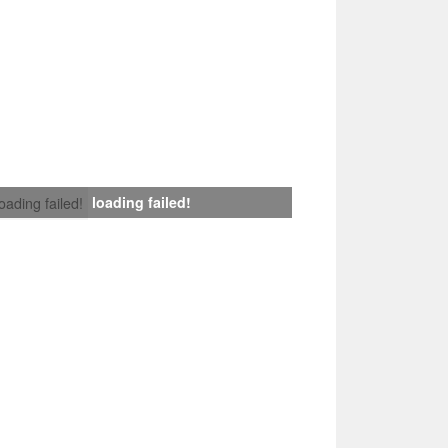
loading failed!
loading failed!