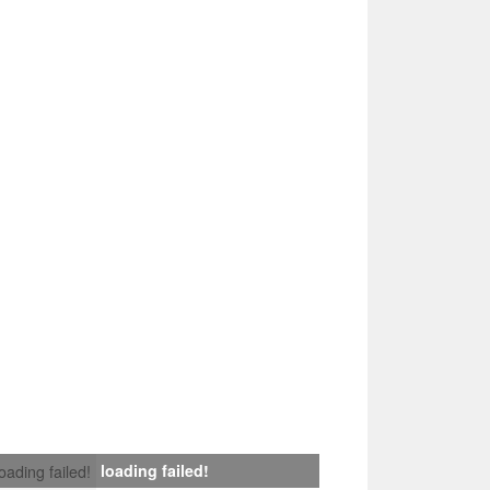
loading failed!
loading failed!