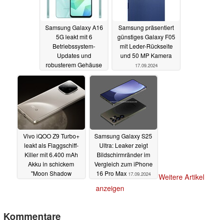
Samsung Galaxy A16
Samsung präsentiert
5G leakt mit 6
günstiges Galaxy F05
Betriebssystem-
mit Leder-Rückseite
Updates und
und 50 MP Kamera
robusterem Gehäuse
17.09.2024
17.09.2024
Vivo iQOO Z9 Turbo+
Samsung Galaxy S25
leakt als Flaggschiff-
Ultra: Leaker zeigt
Killer mit 6.400 mAh
Bildschirmränder im
Akku in schickem
Vergleich zum iPhone
"Moon Shadow
16 Pro Max
17.09.2024
Weitere Artikel
Titanium"
17.09.2024
anzeigen
Kommentare