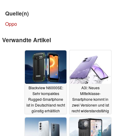
Quelle(n)
Oppo
Verwandte Artikel
Blackview N6000SE:
A3i: Neues
Sehr kompaktes
Mittelklasse-
Rugged-Smartphone
Smartphone kommt in
ist in Deutschland recht
zwei Versionen und ist
günstig erhältlich
recht widerstandsfähig
17.10.2024
17.10.2024