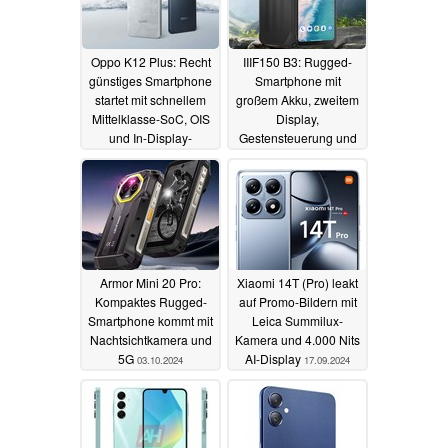
Oppo K12 Plus: Recht
IIIF150 B3: Rugged-
günstiges Smartphone
Smartphone mit
startet mit schnellem
großem Akku, zweitem
Mittelklasse-SoC, OIS
Display,
und In-Display-
Gestensteuerung und
Fingerabdruckscanner
Nachtsichtkamera ist
günstig
13.10.2024
06.10.2024
Armor Mini 20 Pro:
Xiaomi 14T (Pro) leakt
Kompaktes Rugged-
auf Promo-Bildern mit
Smartphone kommt mit
Leica Summilux-
Nachtsichtkamera und
Kamera und 4.000 Nits
5G
AI-Display
03.10.2024
17.09.2024