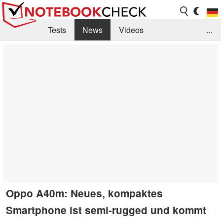
Tests
News
Videos
...
Benchmarks & Tech
Externe Tests
Kaufberatung
Deals
Suche
Jobs
Forum
Oppo A40m: Neues, kompaktes
Smartphone ist semi-rugged und kommt