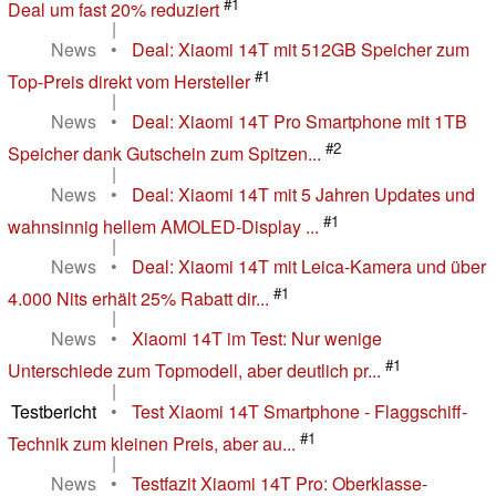
#1
Deal um fast 20% reduziert
|
News
•
Deal: Xiaomi 14T mit 512GB Speicher zum
#1
Top-Preis direkt vom Hersteller
|
News
•
Deal: Xiaomi 14T Pro Smartphone mit 1TB
#2
Speicher dank Gutschein zum Spitzen...
|
News
•
Deal: Xiaomi 14T mit 5 Jahren Updates und
#1
wahnsinnig hellem AMOLED-Display ...
|
News
•
Deal: Xiaomi 14T mit Leica-Kamera und über
#1
4.000 Nits erhält 25% Rabatt dir...
|
News
•
Xiaomi 14T im Test: Nur wenige
#1
Unterschiede zum Topmodell, aber deutlich pr...
|
Testbericht
•
Test Xiaomi 14T Smartphone - Flaggschiff-
#1
Technik zum kleinen Preis, aber au...
|
News
•
Testfazit Xiaomi 14T Pro: Oberklasse-