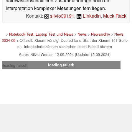
naturwissenschaftliche Zusammenhänge noch die
Interpretation komplexer Messungen fern liegen.
Kontakt:
silvio39191
,
LinkedIn
,
Muck Rack
>
Notebook Test, Laptop Test und News
>
News
>
Newsarchiv
>
News
2024-09
> Offiziell: Xiaomi kündigt Deutschland-Start der Xiaomi 14T-Serie
an, Interessierte können sich schon einen Rabatt sichern
Autor: Silvio Werner, 12.09.2024 (Update: 12.09.2024)
loading failed!
loading failed!
Impressum
|
Team
|
Datenschutz
|
Kontakt
|
Cookie
Einstellungen
| 06.08.2026 22:22
* Beim Kauf über einen Affiliate-Link kann Notebookcheck eine Vergütung