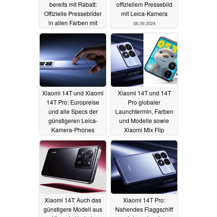
bereits mit Rabatt:
offiziellem Pressebild
Offizielle Pressebilder
mit Leica-Kamera
in allen Farben mit
08.09.2024
einer Überraschung
13.09.2024
Xiaomi 14T und Xiaomi
Xiaomi 14T und 14T
14T Pro: Europreise
Pro globaler
und alle Specs der
Launchtermin, Farben
günstigeren Leica-
und Modelle sowie
Kamera-Phones
Xiaomi Mix Flip
geleakt
Europastart geleakt
30.08.2024
12.08.2024
Xiaomi 14T: Auch das
Xiaomi 14T Pro:
günstigere Modell aus
Nahendes Flaggschiff