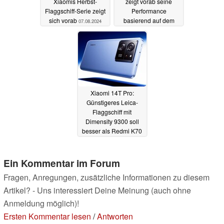
Xiaomis Herbst-
zeigt vorab seine
Flaggschiff-Serie zeigt
Performance
sich vorab
basierend auf dem
07.08.2024
Dimensity 9300+
26.07.2024
Xiaomi 14T Pro:
Günstigeres Leica-
Flaggschiff mit
Dimensity 9300 soll
besser als Redmi K70
Ultra ausgestattet sein
16.04.2024
Ein Kommentar im Forum
Fragen, Anregungen, zusätzliche Informationen zu diesem
Artikel? - Uns interessiert Deine Meinung (auch ohne
Anmeldung möglich)!
Ersten Kommentar lesen
/
Antworten