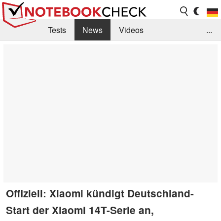
Tests
News
Videos
...
Benchmarks & Tech
Externe Tests
Kaufberatung
Deals
Suche
Jobs
Forum
Offiziell: Xiaomi kündigt Deutschland-
Start der Xiaomi 14T-Serie an,