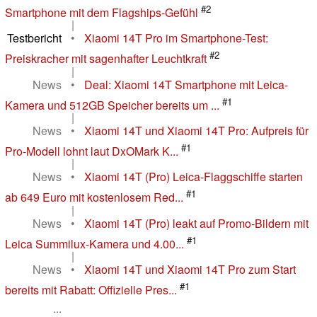
#2
Smartphone mit dem Flagships-Gefühl
|
Testbericht
•
Xiaomi 14T Pro im Smartphone-Test:
#2
Preiskracher mit sagenhafter Leuchtkraft
|
News
•
Deal: Xiaomi 14T Smartphone mit Leica-
#1
Kamera und 512GB Speicher bereits um ...
|
News
•
Xiaomi 14T und Xiaomi 14T Pro: Aufpreis für
#1
Pro-Modell lohnt laut DxOMark K...
|
News
•
Xiaomi 14T (Pro) Leica-Flaggschiffe starten
#1
ab 649 Euro mit kostenlosem Red...
|
News
•
Xiaomi 14T (Pro) leakt auf Promo-Bildern mit
#1
Leica Summilux-Kamera und 4.00...
|
News
•
Xiaomi 14T und Xiaomi 14T Pro zum Start
#1
bereits mit Rabatt: Offizielle Pres...
...