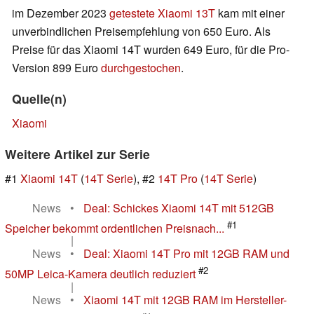
im Dezember 2023
getestete Xiaomi 13T
kam mit einer
unverbindlichen Preisempfehlung von 650 Euro. Als
Preise für das Xiaomi 14T wurden 649 Euro, für die Pro-
Version 899 Euro
durchgestochen
.
Quelle(n)
Xiaomi
Weitere Artikel zur Serie
#1
Xiaomi 14T
(
14T Serie
), #2
14T Pro
(
14T Serie
)
News
•
Deal: Schickes Xiaomi 14T mit 512GB
#1
Speicher bekommt ordentlichen Preisnach...
|
News
•
Deal: Xiaomi 14T Pro mit 12GB RAM und
#2
50MP Leica-Kamera deutlich reduziert
|
News
•
Xiaomi 14T mit 12GB RAM im Hersteller-