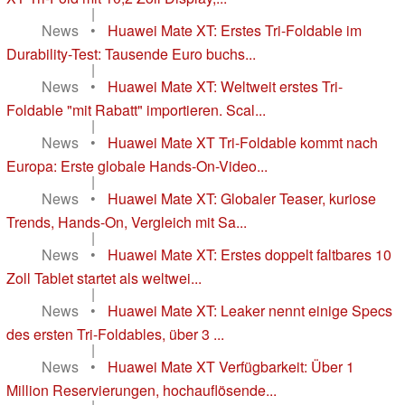
|
News
•
Huawei Mate XT: Erstes Tri-Foldable im
Durability-Test: Tausende Euro buchs...
|
News
•
Huawei Mate XT: Weltweit erstes Tri-
Foldable "mit Rabatt" importieren. Scal...
|
News
•
Huawei Mate XT Tri-Foldable kommt nach
Europa: Erste globale Hands-On-Video...
|
News
•
Huawei Mate XT: Globaler Teaser, kuriose
Trends, Hands-On, Vergleich mit Sa...
|
News
•
Huawei Mate XT: Erstes doppelt faltbares 10
Zoll Tablet startet als weltwei...
|
News
•
Huawei Mate XT: Leaker nennt einige Specs
des ersten Tri-Foldables, über 3 ...
|
News
•
Huawei Mate XT Verfügbarkeit: Über 1
Million Reservierungen, hochauflösende...