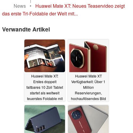
|
News
•
Huawei Mate XT: Neues Teaservideo zeigt
das erste Tri-Foldable der Welt mit...
Verwandte Artikel
Huawei Mate XT:
Huawei Mate XT
Erstes doppelt
Verfügbarkeit: Über 1
faltbares 10 Zoll Tablet
Million
startet als weltweit
Reservierungen,
teuerstes Foldable mit
hochauflösendes Bild
variabler
des ersten 10 Zoll Tri-
Kamerablende
Foldable-Tablets
10.09.2024
07.09.2024