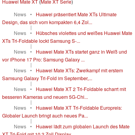
Huawei Mate XT
(
Mate XT Serie
)
News
•
Huawei präsentiert Mate XTs Ultimate
Design, das sich vom kompakten 6,4 Zol...
|
News
•
Hübsches violettes und weißes Huawei Mate
XTs Tri-Foldable lockt Samsung S-...
|
News
•
Huawei Mate XTs startet ganz in Weiß und
vor iPhone 17 Pro: Samsung Galaxy ...
|
News
•
Huawei Mate XTs: Zweikampf mit erstem
Samsung Galaxy Tri-Fold im September,...
|
News
•
Huawei Mate XT 2 Tri-Foldable scharrt mit
besseren Kameras und neuem 5G-Chi...
|
News
•
Huawei Mate XT Tri-Foldable Europreis:
Globaler Launch bringt auch neues Pa...
|
News
•
Huawei lädt zum globalen Launch des Mate
XT Tri-Fold mit 10,2 Zoll Display,...